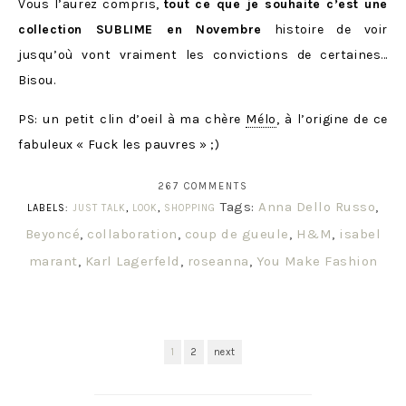
Vous l’aurez compris,
tout ce que je souhaite c’est une
collection SUBLIME en Novembre
histoire de voir
jusqu’où vont vraiment les convictions de certaines…
Bisou.
PS: un petit clin d’oeil à ma chère
Mélo
, à l’origine de ce
fabuleux « Fuck les pauvres » ;)
267 COMMENTS
Tags:
Anna Dello Russo
,
LABELS:
JUST TALK
,
LOOK
,
SHOPPING
Beyoncé
,
collaboration
,
coup de gueule
,
H&M
,
isabel
marant
,
Karl Lagerfeld
,
roseanna
,
You Make Fashion
1
2
next