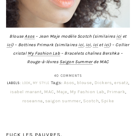
Blouse
Asos
– Jean Maje modèle Scotch (similaires
ici
et
ici
) – Bottines Primark (similaires
ici
,
ici
,
ici
et
ici
) – Collier
cristal
My Fashion Lab
– Bracelets chaînes Bershka –
Rouge-à-lèvres
Saigon Summer
de MAC
40 COMMENTS
Tags:
Asos
,
blouse
,
Dickers
,
ersatz
,
LABELS:
LOOK
,
MY STYLE
isabel marant
,
MAC
,
Maje
,
My Fashion Lab
,
Primark
,
roseanna
,
saigon summer
,
Scotch
,
Spike
FUCK LES PAUVRES.