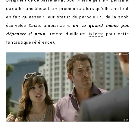
plaignent de ce partenariat pour « faire genre », pensant
se coller une étiquette « premium » alors qu’elles ne font
en fait qu’asseoir leur statut de parodie IRL de la snob
écervelée
Dacia,
ambiance
«
on
va
quand même pas
dépenser si peu
«
(merci d’ailleurs
Juliette
pour cette
fantastique référence).