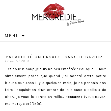
MERCREDIE
Aller
MENU
au
contenu
J’AI ACHETÉ UN ERSATZ… SANS LE SAVOIR.
12 juillet 2013
… et pour le coup je suis un peu embêtée ! Pourquoi ? Tout
simplement parce que quand j’ai acheté cette petite
blouse sur
Asos
il y a quelques mois, je ne pensais pas
faire l’acquisition d’un ersatz de la blouse « Spike » de
chez… je vous le donne en mille…
Roseanna
(vous savez,
ma marque préférée
).