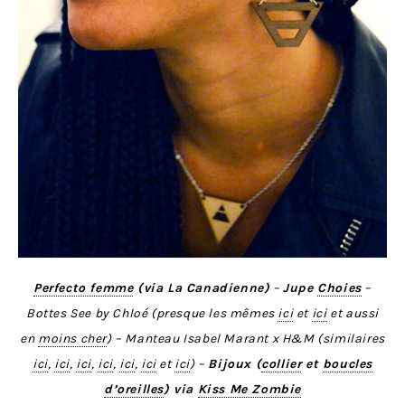
Perfecto femme
(via La Canadienne)
–
Jupe
Choies
–
Bottes See by Chloé (presque les mêmes
ici
et
ici
et aussi
en
moins cher
) – Manteau Isabel Marant x H&M (similaires
ici
,
ici
,
ici
,
ici
,
ici
,
ici
et
ici
) –
Bijoux (
collier
et
boucles
d’oreilles
) via
Kiss Me Zombie