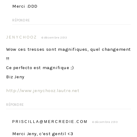
Merci :DDD
RÉPONDRE
JENYCHOOZ
6 décembre 2013
Wow ces tresses sont magnifiques, quel changement
!!!
Ce perfecto est magnifique ;)
Biz Jeny
http://www.jenychooz.lautre.net
RÉPONDRE
PRISCILLA@MERCREDIE.COM
6 décembre 2013
Merci Jeny, c’est gentil <3