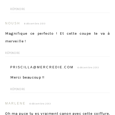
RÉPONDRE
NOUSH
6 décembre 2013
Magnifique ce perfecto ! Et cette coupe te va à
merveille !
RÉPONDRE
PRISCILLA@MERCREDIE.COM
6 décembre 2013
Merci beaucoup !!
RÉPONDRE
MARLENE
6 décembre 2013
Oh ma puce tu es vraiment canon avec cette coiffure,