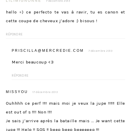
LILIMIGNONNE
7 décembre 2013
hello =) ce perfecto te vas à ravir, tu es canon et
cette coupe de cheveux j’adore :) bisous !
RÉPONDRE
PRISCILLA@MERCREDIE.COM
7 décembre 2013
Merci beaucoup <3
RÉPONDRE
MISSYOU
17 décembre 2013
Ouhhhh ce perf !!!! mais moi je veux la jupe !!!!!! Elle
est out of s !!!! Non !!!!
Je sais j’arrive après la bataille mais … Je want cette
jupe !!! Help !! SOS !! beep beep beeeeeep !!!