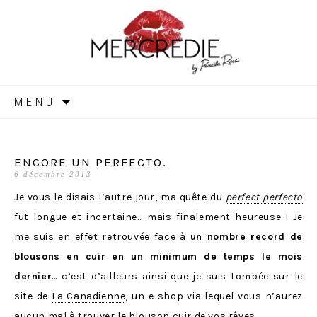
MERCREDIE
Aller
MENU
au
contenu
ENCORE UN PERFECTO.
6 décembre 2013
Je vous le disais l’autre jour, ma quête du
perfect perfecto
fut longue et incertaine… mais finalement heureuse ! Je
me suis en effet retrouvée face à
un nombre record de
blousons en cuir en un minimum de temps le mois
dernier
… c’est d’ailleurs ainsi que je suis tombée sur le
site de
La Canadienne
, un e-shop via lequel vous n’aurez
aucun mal à trouver le
blouson cuir
de vos rêves.