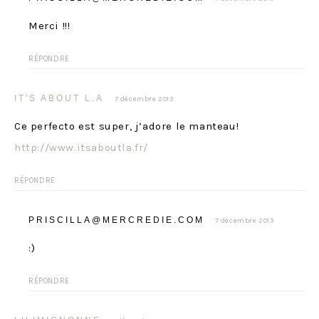
Merci !!!
RÉPONDRE
IT'S ABOUT L.A
7 décembre 2013
Ce perfecto est super, j’adore le manteau!
http://www.itsaboutla.fr/
RÉPONDRE
PRISCILLA@MERCREDIE.COM
7 décembre 2013
:)
RÉPONDRE