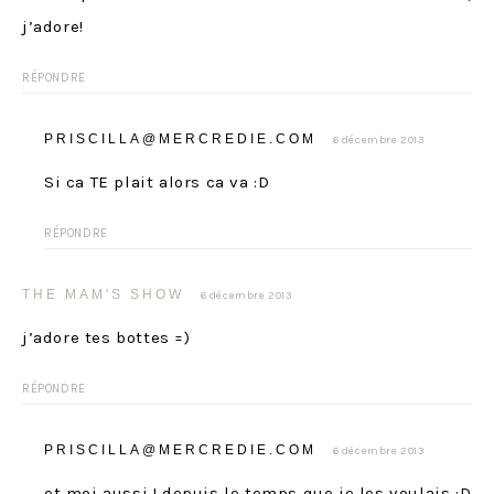
j’adore!
RÉPONDRE
PRISCILLA@MERCREDIE.COM
6 décembre 2013
Si ca TE plait alors ca va :D
RÉPONDRE
THE MAM'S SHOW
6 décembre 2013
j’adore tes bottes =)
RÉPONDRE
PRISCILLA@MERCREDIE.COM
6 décembre 2013
et moi aussi ! depuis le temps que je les voulais :D