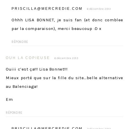
PRISCILLA@MERCREDIE.COM
6 décembre 2013
Ohhh LISA BONNET, je suis fan (et donc comblee
par la comparaison), merci beaucoup :D x
RÉPONDRE
OUH LA COPIEUSE
6 décembre 2013
Ouiii c’est ça!!! Lisa Bonnet!!!
Mieux porté que sur la fille du site…belle alternative
au Balenciaga!
Em
RÉPONDRE
PRISCILLA@MERCREDIE.COM
7 décembre 2013