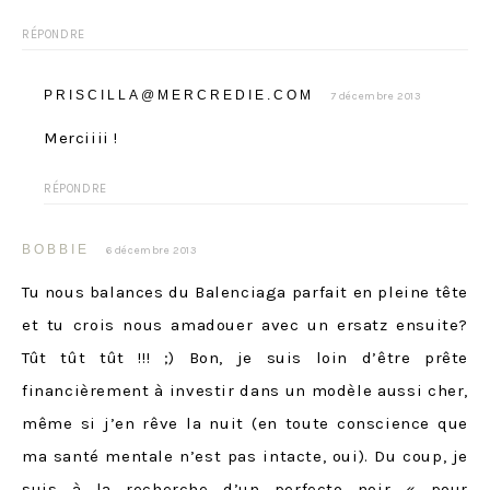
RÉPONDRE
PRISCILLA@MERCREDIE.COM
7 décembre 2013
Merciiii !
RÉPONDRE
BOBBIE
6 décembre 2013
Tu nous balances du Balenciaga parfait en pleine tête
et tu crois nous amadouer avec un ersatz ensuite?
Tût tût tût !!! ;) Bon, je suis loin d’être prête
financièrement à investir dans un modèle aussi cher,
même si j’en rêve la nuit (en toute conscience que
ma santé mentale n’est pas intacte, oui). Du coup, je
suis à la recherche d’un perfecto noir « pour