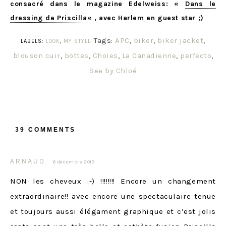
consacré dans le magazine Edelweiss: «
Dans le
dressing de Priscilla
« , avec Harlem en guest star ;)
Tags:
APC
,
biker
,
biker jacket
,
LABELS:
LOOK
,
MY STYLE
blouson cuir
,
bottes
,
Choies
,
La Canadienne
,
perfecto
,
See by Chloé
39 COMMENTS
ARNAUD
6 décembre 2013
NON les cheveux :-) !!!!!!!! Encore un changement
extraordinaire!! avec encore une spectaculaire tenue
et toujours aussi élégament graphique et c’est jolis