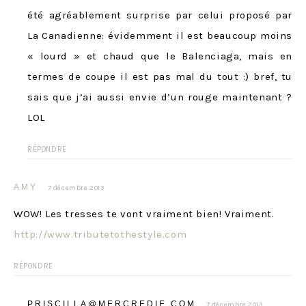
été agréablement surprise par celui proposé par
La Canadienne: évidemment il est beaucoup moins
« lourd » et chaud que le Balenciaga, mais en
termes de coupe il est pas mal du tout :) bref, tu
sais que j’ai aussi envie d’un rouge maintenant ?
LOL
RÉPONDRE
AMY
7 décembre 2013
WOW! Les tresses te vont vraiment bien! Vraiment.
http://www.tributetothestyle.com
RÉPONDRE
PRISCILLA@MERCREDIE.COM
7 décembre 2013