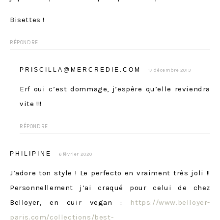
Bisettes !
RÉPONDRE
PRISCILLA@MERCREDIE.COM
17 décembre 2013
Erf oui c’est dommage, j’espère qu’elle reviendra
vite !!!
RÉPONDRE
PHILIPINE
6 février 2020
J’adore ton style ! Le perfecto en vraiment très joli !!
Personnellement j’ai craqué pour celui de chez
Belloyer, en cuir vegan :
https://www.belloyer-
paris.com/collections/best-