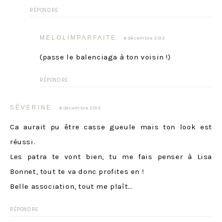
RÉPONDRE
MELOLIMPARFAITE
6 décembre 2013
(passe le balenciaga à ton voisin !)
RÉPONDRE
SÉVERINE
6 décembre 2013
Ca aurait pu être casse gueule mais ton look est
réussi.
Les patra te vont bien, tu me fais penser à Lisa
Bonnet, tout te va donc profites en !
Belle association, tout me plaît…
RÉPONDRE