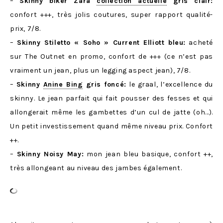
–
Skinny biker Zara
collection actuelle
gris clair:
confort +++, très jolis coutures, super rapport qualité-
prix, 7/8.
–
Skinny Stiletto « Soho » Current Elliott bleu:
acheté
sur The Outnet en promo, confort de +++ (ce n’est pas
vraiment un jean, plus un legging aspect jean), 7/8.
–
Skinny
Anine Bing
gris foncé:
le graal, l’excellence du
skinny. Le jean parfait qui fait pousser des fesses et qui
allongerait même les gambettes d’un cul de jatte (oh…).
Un petit investissement quand même niveau prix. Confort
++.
–
Skinny Noisy May:
mon jean bleu basique, confort ++,
très allongeant au niveau des jambes également.