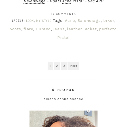
Balenciaga
– Boots
Acne
Pistol – Sac APC
17 COMMENTS
Tags:
Acne
,
Balenciaga
,
biker
,
LABELS:
LOOK
,
MY STYLE
boots
,
flare
,
J Brand
,
jeans
,
leather jacket
,
perfecto
,
Pistol
1
2
3
next
À PROPOS
Faisons connaissance…