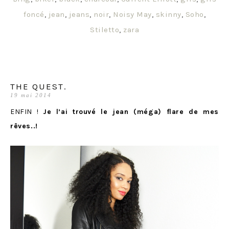
foncé
,
jean
,
jeans
,
noir
,
Noisy May
,
skinny
,
Soho
,
Stiletto
,
zara
THE QUEST.
19 mai 2014
ENFIN !
Je l’ai trouvé le jean (méga) flare de mes
rêves..!