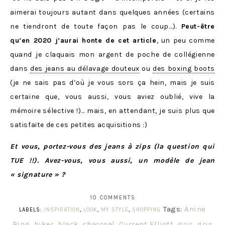
aimerai toujours autant dans quelques années (certains
ne tiendront de toute façon pas le coup…).
Peut-être
qu’en 2020 j’aurai honte de cet article
, un peu comme
quand je claquais mon argent de poche de collégienne
dans
des jeans au délavage douteux
ou
des boxing boots
(je ne sais pas d’où je vous sors ça hein, mais je suis
certaine que, vous aussi, vous aviez oublié, vive la
mémoire sélective !)… mais, en attendant, je suis plus que
satisfaite de ces petites acquisitions :)
Et vous, portez-vous des jeans à zips (la question qui
TUE !!). Avez-vous, vous aussi, un modèle de jean
« signature » ?
10 COMMENTS
Tags:
Anine
LABELS:
INSPIRATION
,
LOOK
,
MY STYLE
,
SHOPPING
Bing
,
biker
,
black
,
charcoal
,
Current Elliott
,
gris
,
gris