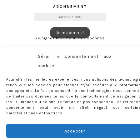
ABONNEMENT
Adresse
e-
mail
Je m'abonne !
Rejoignez les 398 autres abonnés
Gérer le consentement aux
mercredie © 2026 All Rights Reserved
Designed by
Light Morango
cookies
Pour offrir les meilleures expériences, nous utilisons des technologi
telles que les cookies pour stocker et/ou accéder aux informatio
des appareils. Le fait de consentir à ces technologies nous permett
de traiter des données telles que le comportement de navigation 
les ID uniques sur ce site. Le fait de ne pas consentir ou de retirer s
consentement peut avoir un effet négatif sur certain
caractéristiques et fonctions.
Accepter