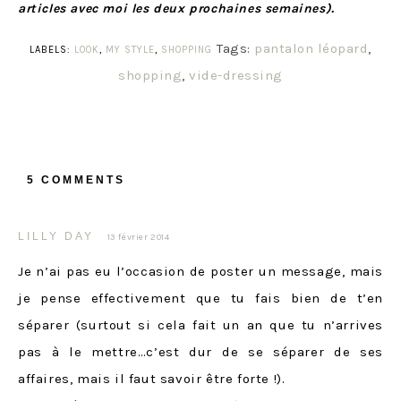
articles avec moi les deux prochaines semaines).
Tags:
pantalon léopard
,
LABELS:
LOOK
,
MY STYLE
,
SHOPPING
shopping
,
vide-dressing
5 COMMENTS
LILLY DAY
13 février 2014
Je n’ai pas eu l’occasion de poster un message, mais
je pense effectivement que tu fais bien de t’en
séparer (surtout si cela fait un an que tu n’arrives
pas à le mettre…c’est dur de se séparer de ses
affaires, mais il faut savoir être forte !).