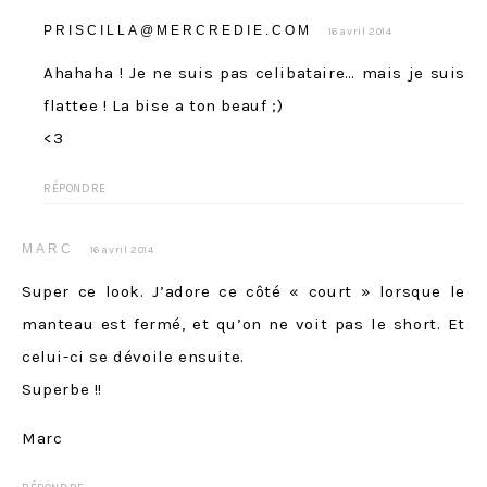
PRISCILLA@MERCREDIE.COM
16 avril 2014
Ahahaha ! Je ne suis pas celibataire… mais je suis
flattee ! La bise a ton beauf ;)
<3
RÉPONDRE
MARC
16 avril 2014
Super ce look. J’adore ce côté « court » lorsque le
manteau est fermé, et qu’on ne voit pas le short. Et
celui-ci se dévoile ensuite.
Superbe !!
Marc