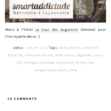
Merci à l’hôtel
La Cour des Augustins
(Genève) pour
l’incroyable décor ;)
Tags:
Acne
,
boots
,
chemise
LABELS:
LOOK
,
MY STYLE
blanche
,
chemise courte
,
kate moss
,
Légende
,
Levis
501
,
Mango
,
manteau boyfriend
,
Pistol
,
sac
Longchamp
,
short
,
zara
18 COMMENTS