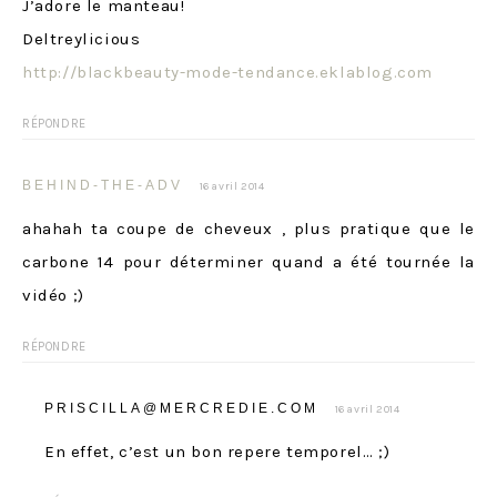
J’adore le manteau!
Deltreylicious
http://blackbeauty-mode-tendance.eklablog.com
RÉPONDRE
BEHIND-THE-ADV
16 avril 2014
ahahah ta coupe de cheveux , plus pratique que le
carbone 14 pour déterminer quand a été tournée la
vidéo ;)
RÉPONDRE
PRISCILLA@MERCREDIE.COM
16 avril 2014
En effet, c’est un bon repere temporel… ;)