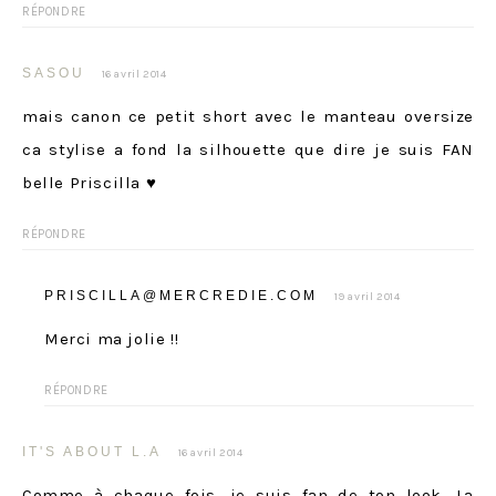
RÉPONDRE
SASOU
16 avril 2014
mais canon ce petit short avec le manteau oversize
ca stylise a fond la silhouette que dire je suis FAN
belle Priscilla ♥
RÉPONDRE
PRISCILLA@MERCREDIE.COM
19 avril 2014
Merci ma jolie !!
RÉPONDRE
IT'S ABOUT L.A
16 avril 2014
Comme à chaque fois, je suis fan de ton look. La