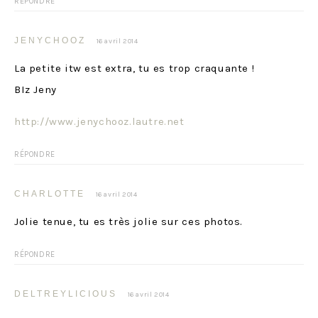
RÉPONDRE
JENYCHOOZ
16 avril 2014
La petite itw est extra, tu es trop craquante !
BIz Jeny
http://www.jenychooz.lautre.net
RÉPONDRE
CHARLOTTE
16 avril 2014
Jolie tenue, tu es très jolie sur ces photos.
RÉPONDRE
DELTREYLICIOUS
16 avril 2014