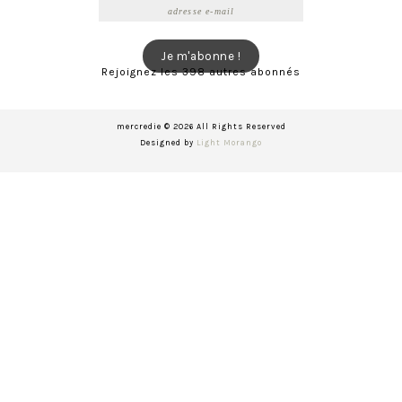
Adresse
e-
mail
Je m'abonne !
Rejoignez les 398 autres abonnés
mercredie © 2026 All Rights Reserved
Designed by
Light Morango