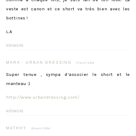
veste est canon et ce short va très bien avec les
bottines !
L.A
RÉPONDRE
MARA - URBAN DRESSING
17 avril 2014
Super tenue , sympa d’associer le short et le
manteau :)
http://www.urbandressing.com/
RÉPONDRE
MATHHY
20 avril 2014