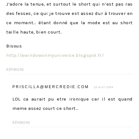
J’adore la tenue, et surtout le short qui n’est pas ras
des fesses, ce qui je trouve est assez dur à trouver en
ce moment… étant donné que la mode est au short
taille haute, bien court..
Bisous
http://awindowonmyuniverse.blogspot.fr/
RÉPONDRE
PRISCILLA@MERCREDIE.COM
22 avril 2014
LOL ca aurait pu etre ironique car il est quand
meme assez court ce short…
RÉPONDRE