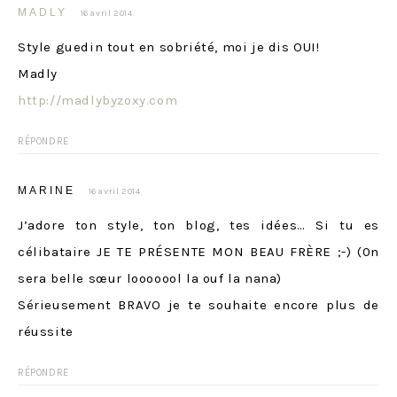
MADLY
16 avril 2014
Style guedin tout en sobriété, moi je dis OUI!
Madly
http://madlybyzoxy.com
RÉPONDRE
MARINE
16 avril 2014
J’adore ton style, ton blog, tes idées… Si tu es
célibataire JE TE PRÉSENTE MON BEAU FRÈRE ;-) (0n
sera belle sœur looooool la ouf la nana)
Sérieusement BRAVO je te souhaite encore plus de
réussite
RÉPONDRE