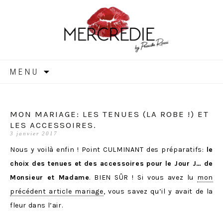
MERCREDIE
Aller
MENU
au
contenu
MON MARIAGE: LES TENUES (LA ROBE !) ET
LES ACCESSOIRES.
3 janvier 2017
Nous y voilà enfin ! Point CULMINANT des préparatifs:
le
choix des tenues et des accessoires pour le Jour J… de
Monsieur et Madame
. BIEN SÛR ! Si vous avez lu
mon
précédent article mariage
, vous savez qu’il y avait de la
fleur dans l’air.