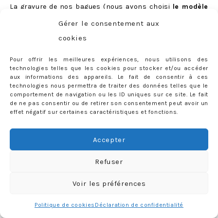
La gravure de
nos bagues
(nous avons choisi
le modèle
«
Dany
«
) est elle-aussi gratuite, nous en avons bien
Gérer le consentement aux
entendu profité pour inscrire quelques petits mots… qui
cookies
resteront notre secret :)
Pour offrir les meilleures expériences, nous utilisons des
technologies telles que les cookies pour stocker et/ou accéder
aux informations des appareils. Le fait de consentir à ces
technologies nous permettra de traiter des données telles que le
comportement de navigation ou les ID uniques sur ce site. Le fait
de ne pas consentir ou de retirer son consentement peut avoir un
effet négatif sur certaines caractéristiques et fonctions.
Accepter
Refuser
Voir les préférences
Politique de cookies
Déclaration de confidentialité