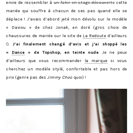
envie de ressembler à
un fakir en stage découverte
cette
mariée qui
souffre à chacun de ses pas quand elle se
déplace ! J’avais d’abord jeté mon dévolu sur le modèle
« Daviou » de chez Jonak, en doré (gros choix de
chaussures de mariée sur le site de
La Redoute
d’ailleurs
!).
J’ai finalement changé d’avis et j’ai shoppé
les
«
Dance
» de Topshop, en teinte nude
. Je ne peux
d’ailleurs que vous recommander
la marque
si vous
cherchez un modèle stylé, confortable et pas hors de
prix (genre pas des
Jimmy Choo
quoi) !