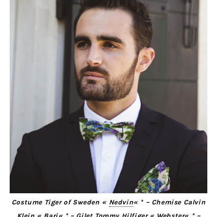
Costume Tiger of Sweden «
Nedvin
« * – Chemise Calvin
Klein «
Bari
« * – Gilet Tommy Hilfiger «
Webster
« * –