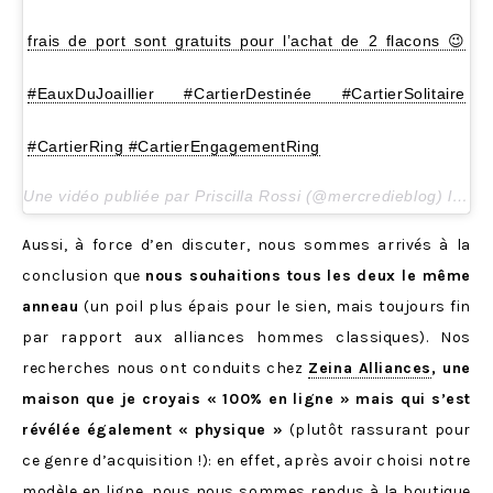
frais de port sont gratuits pour l’achat de 2 flacons 😉
#EauxDuJoaillier #CartierDestinée #CartierSolitaire
#CartierRing #CartierEngagementRing
Une vidéo publiée par Priscilla Rossi (@mercredieblog) le
2 M
Aussi, à force d’en discuter, nous sommes arrivés à la
conclusion que
nous souhaitions tous les deux le même
anneau
(un poil plus épais pour le sien, mais toujours fin
par rapport aux alliances hommes classiques). Nos
recherches nous ont conduits chez
Zeina Alliances
, une
maison que je croyais « 100% en ligne » mais qui s’est
révélée également « physique »
(plutôt rassurant pour
ce genre d’acquisition !): en effet, après avoir choisi notre
modèle en ligne, nous nous sommes rendus à la boutique