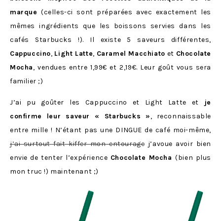
marque
(celles-ci sont préparées avec exactement les
mêmes ingrédients que les boissons servies dans les
cafés Starbucks !). Il existe 5 saveurs différentes,
Cappuccino
,
Light Latte
,
Caramel Macchiato
et
Chocolate
Mocha
, vendues entre 1,99€ et 2,19€. Leur goût vous sera
familier ;)
J’ai pu goûter les Cappuccino et Light Latte et
je
confirme leur saveur « Starbucks »
, reconnaissable
entre mille ! N’étant pas une DINGUE de café moi-même,
j’ai surtout fait kiffer mon entourage
j’avoue avoir bien
envie de tenter l’expérience
Chocolate Mocha
(bien plus
mon truc !) maintenant ;)