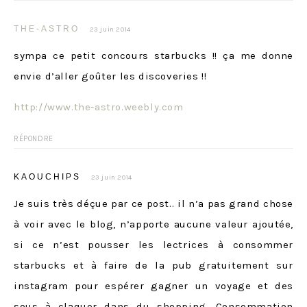
THE-ASTRO
23 juin 2014
sympa ce petit concours starbucks !! ça me donne
envie d’aller goûter les discoveries !!
http://www.the-astro.weebly.com
RÉPONDRE
KAOUCHIPS
23 juin 2014
Je suis très déçue par ce post.. il n’a pas grand chose
à voir avec le blog, n’apporte aucune valeur ajoutée,
si ce n’est pousser les lectrices à consommer
starbucks et à faire de la pub gratuitement sur
instagram pour espérer gagner un voyage et des
sous à claquer dans du shopping. Consommation