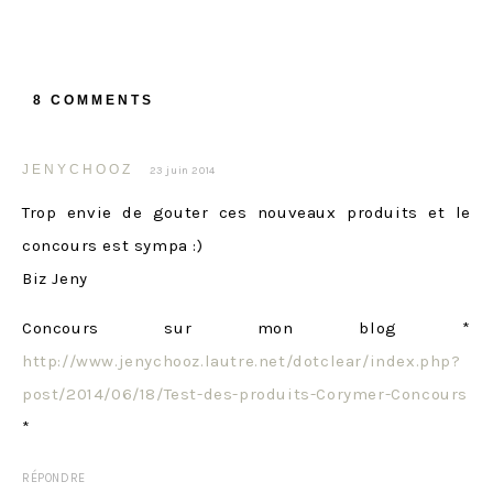
8 COMMENTS
JENYCHOOZ
23 juin 2014
Trop envie de gouter ces nouveaux produits et le
concours est sympa :)
Biz Jeny
Concours sur mon blog *
http://www.jenychooz.lautre.net/dotclear/index.php?
post/2014/06/18/Test-des-produits-Corymer-Concours
*
RÉPONDRE