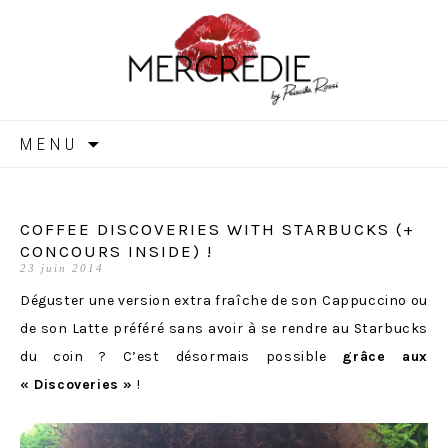
MERCREDIE
Aller
MENU
au
contenu
COFFEE DISCOVERIES WITH STARBUCKS (+
CONCOURS INSIDE) !
23 juin 2014
Déguster une version extra fraîche de son Cappuccino ou
de son Latte préféré sans avoir à se rendre au Starbucks
du coin ? C’est désormais possible
grâce aux
« Discoveries »
!