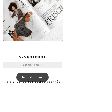
ABONNEMENT
Adresse
e-
mail
Je m'abonne !
Rejoignez les 398 autres abonnés