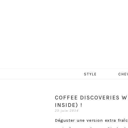
MERCR
Aller
STYLE
CHE
au
contenu
COFFEE DISCOVERIES W
INSIDE) !
23 juin 2014
Déguster une version extra fraî