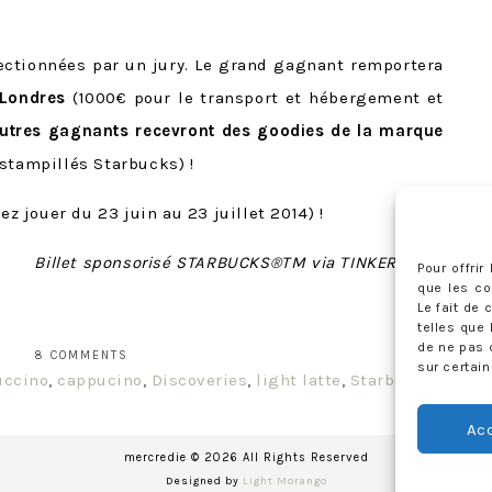
ectionnées par un jury. Le grand gagnant remportera
 Londres
(1000€ pour le transport et hébergement et
utres gagnants recevront des goodies de la marque
stampillés Starbucks) !
ez jouer du 23 juin au 23 juillet 2014) !
Billet sponsorisé STARBUCKS®TM via TINKERSTYLE
Pour offri
que les co
Le fait de
telles que 
de ne pas 
8 COMMENTS
sur certain
uccino
,
cappucino
,
Discoveries
,
light latte
,
Starbucks
Ac
mercredie © 2026 All Rights Reserved
Designed by
Light Morango