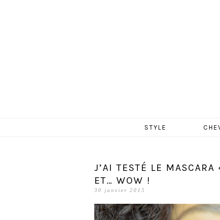
MERCR
Aller
STYLE
CHE
au
contenu
J’AI TESTÉ LE MASCARA
ET… WOW !
30 janvier 2015