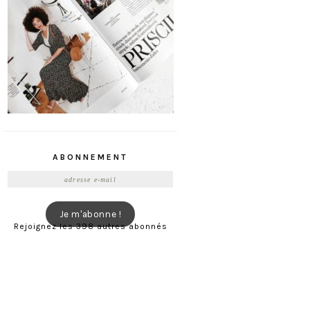
ABONNEMENT
Adresse
e-
mail
Je m'abonne !
Rejoignez les 398 autres abonnés