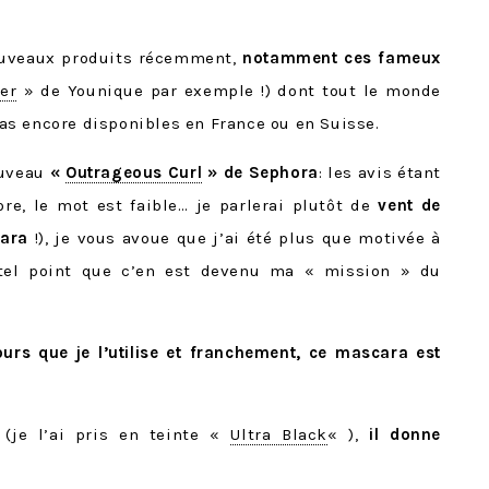
nouveaux produits récemment,
notamment ces fameux
er
» de Younique par exemple !) dont tout le monde
s encore disponibles en France ou en Suisse.
ouveau
«
Outrageous Curl
» de Sephora
: les avis étant
ore, le mot est faible… je parlerai plutôt de
vent de
cara
!), je vous avoue que j’ai été plus que motivée à
 tel point que c’en est devenu ma « mission » du
ours que je l’utilise et franchement, ce mascara est
(je l’ai pris en teinte «
Ultra Black
« ),
il donne