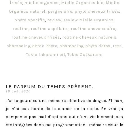
frisés
,
mielle organics
,
Mielle Organics bio
,
Mielle
Organics naturel
,
peigne afro
,
phyto cheveux frisés
,
phyto specific
,
review
,
review Mielle Organics
,
routine
,
routine capillaire
,
routine cheveux afro
,
routine cheveux frisés
,
routine cheveux naturels
,
shampoing detox Phyto
,
shampoing phyto detox
,
test
,
Tokio Inkarami oil
,
Tokio Outkarami
LE PARFUM DU TEMPS PRÉSENT.
18 août 2020
J’ai toujours eu une mémoire olfactive de dingue. Et non,
je n’ai pas honte de le clamer de la sorte. En vrai ça
compense pas mal d’options qui n’ont visiblement pas
été intégrées dans ma programmation : mémoire visuelle