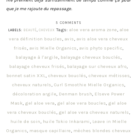
me prennent déjà suffisamment de temps comme ça pour
que je me rajoute du repassage.
5 COMMENTS
Tags:
aloe vera aroma zone
,
aloe
LABELS:
BEAUTÉ
,
CHEVEUX
vera définition boucles
,
avis
,
avis aloe vera cheveux
frisés
,
avis Mielle Organics
,
avis phyto specific
,
balayage à l'argile
,
balayage cheveux bouclés
,
balayage cheveux frisés
,
balayage sur cheveux afro
,
bonnet satin XXL
,
cheveux bouclés
,
cheveux métisses
,
cheveux naturels
,
Curl Smoothie Mielle Organics
,
décoloration argile
,
Denman brush
,
Elseve Power
Mask
,
gel aloe vera
,
gel aloe vera boucles
,
gel aloe
vera cheveux bouclés
,
gel aloe vera cheveux naturels
,
huile de soin
,
huile Tokio Inkarami
,
Leave in Mielle
Organics
,
masque capillaire
,
mèches blondes cheveux