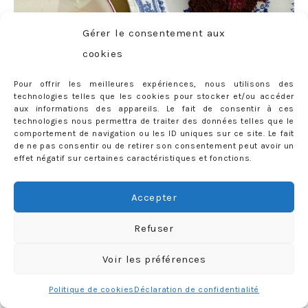
Gérer le consentement aux
cookies
Pour offrir les meilleures expériences, nous utilisons des
technologies telles que les cookies pour stocker et/ou accéder
Vous ne serez donc pas étonnée de savoir que les
aux informations des appareils. Le fait de consentir à ces
technologies nous permettra de traiter des données telles que le
parfums comptent énormément pour moi, et que le
comportement de navigation ou les ID uniques sur ce site. Le fait
de ne pas consentir ou de retirer son consentement peut avoir un
simple fait d’en découvrir de nouveaux (à mes goûts bien
effet négatif sur certaines caractéristiques et fonctions.
sûr), me provoque un immense plaisir ! On dit d’ailleurs
que les parfums jouent un rôle sur notre humeur et notre
Accepter
bien-être…
Refuser
Bien que je dispose déjà d’une belle collection de parfums
« fétiches » (la plupart étant assimilés à un moment de
Voir les préférences
vie),
je n’ai pu que me laisser séduire par le concept de
Politique de cookies
Déclaration de confidentialité
Prescent
, une jeune marque anglaise dont les parfums