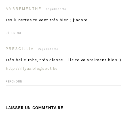
AMBREMENTHE
23 juillet 2015
Tes lunettes te vont très bien ; j’adore
RÉPONDRE
PRESCILLIA
24 juillet 2015
Très belle robe, très classe. Elle te va vraiment bien :)
http://illyaa.blogspot.be
RÉPONDRE
LAISSER UN COMMENTAIRE