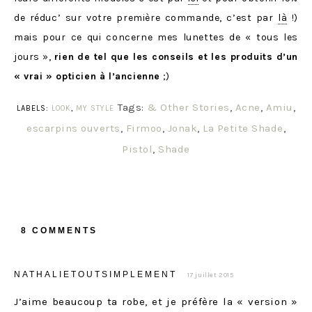
de réduc’ sur votre première commande, c’est par
là
!)
mais pour ce qui concerne mes lunettes de « tous les
jours »,
rien de tel que les conseils et les produits d’un
« vrai » opticien à l’ancienne
;)
Tags:
& Other Stories
,
Acne
,
Amiu
,
LABELS:
LOOK
,
MY STYLE
escarpins ouverts
,
Firmoo
,
Jonak
,
La Petite Shade
,
Pistol
,
Shade
8 COMMENTS
NATHALIETOUTSIMPLEMENT
17 juillet 2015
J’aime beaucoup ta robe, et je préfère la « version »