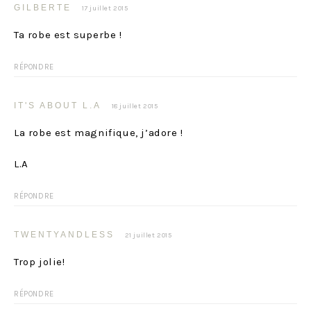
GILBERTE
17 juillet 2015
Ta robe est superbe !
RÉPONDRE
IT'S ABOUT L.A
18 juillet 2015
La robe est magnifique, j’adore !
L.A
RÉPONDRE
TWENTYANDLESS
21 juillet 2015
Trop jolie!
RÉPONDRE