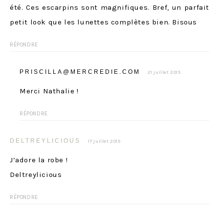
été. Ces escarpins sont magnifiques. Bref, un parfait
petit look que les lunettes complètes bien. Bisous
RÉPONDRE
PRISCILLA@MERCREDIE.COM
21 juillet 2015
Merci Nathalie !
RÉPONDRE
DELTREYLICIOUS
17 juillet 2015
J’adore la robe !
Deltreylicious
RÉPONDRE