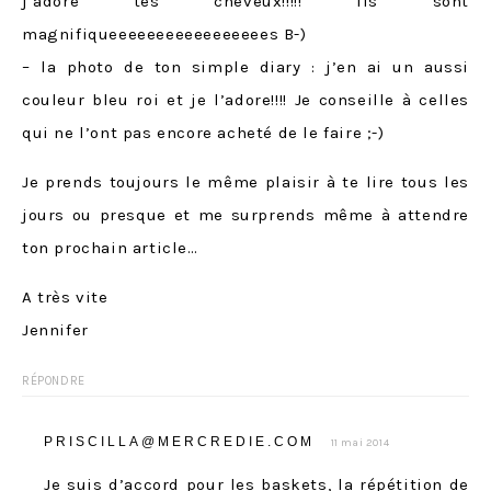
j’adore tes cheveux!!!!! Ils sont
magnifiqueeeeeeeeeeeeeeeees B-)
– la photo de ton simple diary : j’en ai un aussi
couleur bleu roi et je l’adore!!!! Je conseille à celles
qui ne l’ont pas encore acheté de le faire ;-)
Je prends toujours le même plaisir à te lire tous les
jours ou presque et me surprends même à attendre
ton prochain article…
A très vite
Jennifer
RÉPONDRE
PRISCILLA@MERCREDIE.COM
11 mai 2014
Je suis d’accord pour les baskets, la répétition de