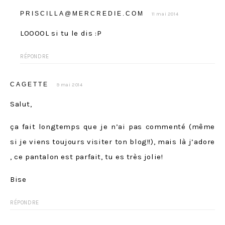
PRISCILLA@MERCREDIE.COM
11 mai 2014
LOOOOL si tu le dis :P
RÉPONDRE
CAGETTE
9 mai 2014
Salut,
ça fait longtemps que je n’ai pas commenté (même
si je viens toujours visiter ton blog!!), mais là j’adore
, ce pantalon est parfait, tu es très jolie!
Bise
RÉPONDRE