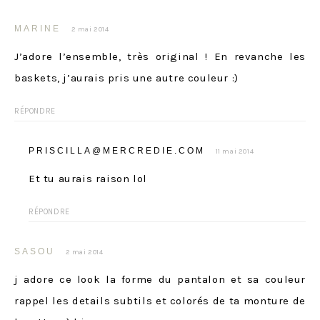
MARINE
2 mai 2014
J’adore l’ensemble, très original ! En revanche les
baskets, j’aurais pris une autre couleur :)
RÉPONDRE
PRISCILLA@MERCREDIE.COM
11 mai 2014
Et tu aurais raison lol
RÉPONDRE
SASOU
2 mai 2014
j adore ce look la forme du pantalon et sa couleur
rappel les details subtils et colorés de ta monture de