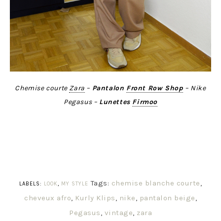
Chemise courte
Zara
–
Pantalon
Front Row Shop
– Nike
Pegasus –
Lunettes
Firmoo
Tags:
chemise blanche courte
,
LABELS:
LOOK
,
MY STYLE
cheveux afro
,
Kurly Klips
,
nike
,
pantalon beige
,
Pegasus
,
vintage
,
zara