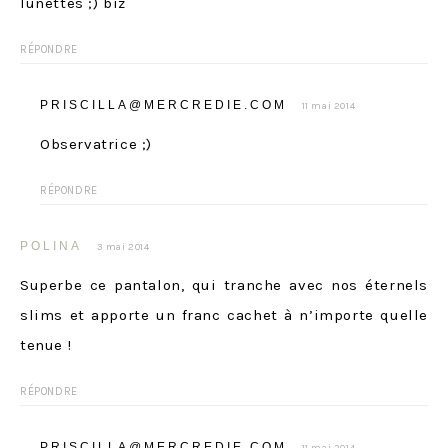
lunettes ;) biz
RÉPONDRE
PRISCILLA@MERCREDIE.COM
11 mai 2014
Observatrice ;)
RÉPONDRE
POLINA
3 mai 2014
Superbe ce pantalon, qui tranche avec nos éternels
slims et apporte un franc cachet à n’importe quelle
tenue !
RÉPONDRE
PRISCILLA@MERCREDIE.COM