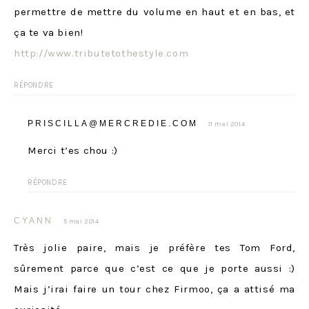
permettre de mettre du volume en haut et en bas, et
ça te va bien!
http://www.tributetothestyle.com
RÉPONDRE
PRISCILLA@MERCREDIE.COM
11 mai 2014
Merci t’es chou :)
RÉPONDRE
CYANN
5 mai 2014
Très jolie paire, mais je préfère tes Tom Ford,
sûrement parce que c’est ce que je porte aussi :)
Mais j’irai faire un tour chez Firmoo, ça a attisé ma