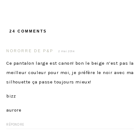
24 COMMENTS
NORORRE DE P&P
2 mai 2014
Ce pantalon large est canon! bon le beige n’est pas la
meilleur couleur pour moi, je préfère le noir avec ma
silhouette ça passe toujours mieux!
bizz
aurore
RÉPONDRE