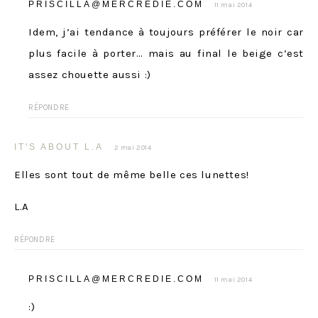
PRISCILLA@MERCREDIE.COM
11 mai 2014
Idem, j’ai tendance à toujours préférer le noir car
plus facile à porter… mais au final le beige c’est
assez chouette aussi :)
RÉPONDRE
IT'S ABOUT L.A
2 mai 2014
Elles sont tout de même belle ces lunettes!
L.A
RÉPONDRE
PRISCILLA@MERCREDIE.COM
11 mai 2014
:)