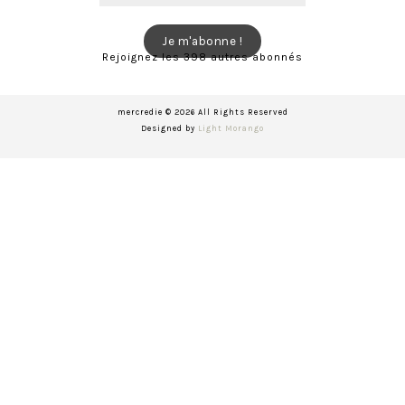
e-
mail
Je m'abonne !
Rejoignez les 398 autres abonnés
mercredie © 2026 All Rights Reserved
Designed by
Light Morango