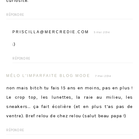
curiosité.
RÉPONDRE
PRISCILLA@MERCREDIE.COM
5 mai 2014
:)
RÉPONDRE
MÉLO L'IMPARFAITE BLOG MODE
7 mai 2014
non mais bitch tu fais 15 ans en moins, pas en plus !
Le crop top, les lunettes, la raie au milieu, les
sneakers… ça fait écolière (et en plus t’as pas de
ventre). Bref relou de chez relou (salut beau papa !)
RÉPONDRE