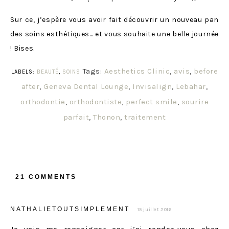
Sur ce, j’espère vous avoir fait découvrir un nouveau pan
des soins esthétiques… et vous souhaite une belle journée
! Bises.
Tags:
Aesthetics Clinic
,
avis
,
before
LABELS:
BEAUTÉ
,
SOINS
after
,
Geneva Dental Lounge
,
Invisalign
,
Lebahar
,
orthodontie
,
orthodontiste
,
perfect smile
,
sourire
parfait
,
Thonon
,
traitement
21 COMMENTS
NATHALIETOUTSIMPLEMENT
15 juillet 2016