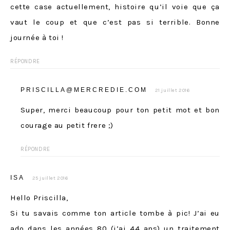
cette case actuellement, histoire qu’il voie que ça
vaut le coup et que c’est pas si terrible. Bonne
journée à toi !
RÉPONDRE
PRISCILLA@MERCREDIE.COM
21 juillet 2016
Super, merci beaucoup pour ton petit mot et bon
courage au petit frere ;)
RÉPONDRE
ISA
25 juillet 2016
Hello Priscilla,
Si tu savais comme ton article tombe à pic! J’ai eu
ado dans les années 80 (j’ai 44 ans) un traitement