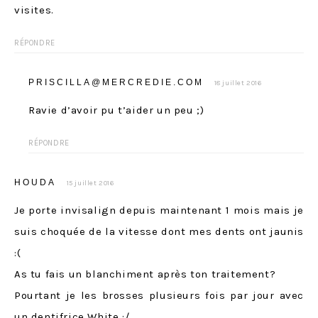
visites.
RÉPONDRE
PRISCILLA@MERCREDIE.COM
18 juillet 2016
Ravie d’avoir pu t’aider un peu ;)
RÉPONDRE
HOUDA
15 juillet 2016
Je porte invisalign depuis maintenant 1 mois mais je
suis choquée de la vitesse dont mes dents ont jaunis
:(
As tu fais un blanchiment après ton traitement?
Pourtant je les brosses plusieurs fois par jour avec
un dentifrice White :/