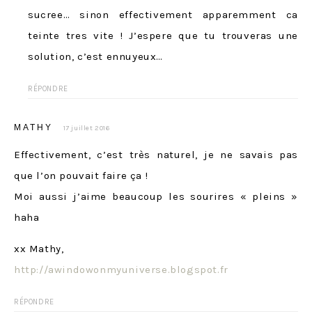
sucree… sinon effectivement apparemment ca
teinte tres vite ! J’espere que tu trouveras une
solution, c’est ennuyeux…
RÉPONDRE
MATHY
17 juillet 2016
Effectivement, c’est très naturel, je ne savais pas
que l’on pouvait faire ça !
Moi aussi j’aime beaucoup les sourires « pleins »
haha
xx Mathy,
http://awindowonmyuniverse.blogspot.fr
RÉPONDRE