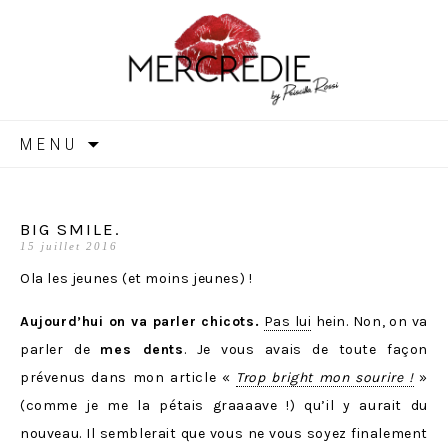
MERCREDIE
Aller
MENU
au
contenu
BIG SMILE.
15 juillet 2016
Ola les jeunes (et moins jeunes) !
Aujourd’hui on va parler chicots.
Pas lui
hein. Non, on va
parler de
mes dents
. Je vous avais de toute façon
prévenus dans mon article «
Trop bright mon sourire !
»
(comme je me la pétais graaaave !) qu’il y aurait du
nouveau. Il semblerait que vous ne vous soyez finalement