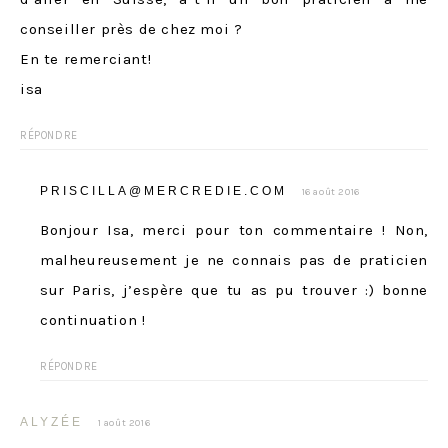
conseiller près de chez moi ?
En te remerciant!
isa
RÉPONDRE
PRISCILLA@MERCREDIE.COM
16 août 2016
Bonjour Isa, merci pour ton commentaire ! Non,
malheureusement je ne connais pas de praticien
sur Paris, j’espère que tu as pu trouver :) bonne
continuation !
RÉPONDRE
ALYZÉE
1 août 2016