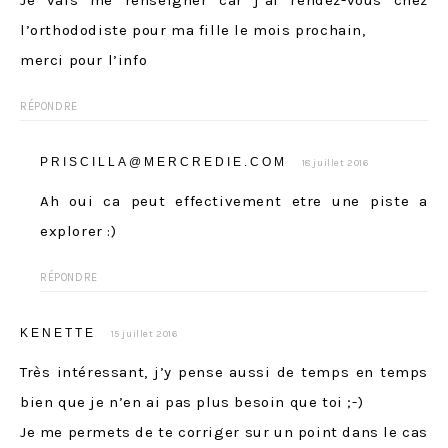
Je vais me renseigner car j’ai rendez-vous chez
l’orthododiste pour ma fille le mois prochain,
merci pour l’info
RÉPONDRE
PRISCILLA@MERCREDIE.COM
18 juillet 2016
Ah oui ca peut effectivement etre une piste a
explorer :)
RÉPONDRE
KENETTE
15 juillet 2016
Très intéressant, j’y pense aussi de temps en temps
bien que je n’en ai pas plus besoin que toi ;-)
Je me permets de te corriger sur un point dans le cas