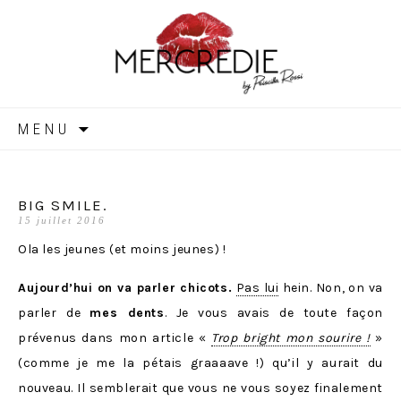
MERCREDIE
Aller
MENU
au
contenu
BIG SMILE.
15 juillet 2016
Ola les jeunes (et moins jeunes) !
Aujourd’hui on va parler chicots.
Pas lui
hein. Non, on va
parler de
mes dents
. Je vous avais de toute façon
prévenus dans mon article «
Trop bright mon sourire !
»
(comme je me la pétais graaaave !) qu’il y aurait du
nouveau. Il semblerait que vous ne vous soyez finalement