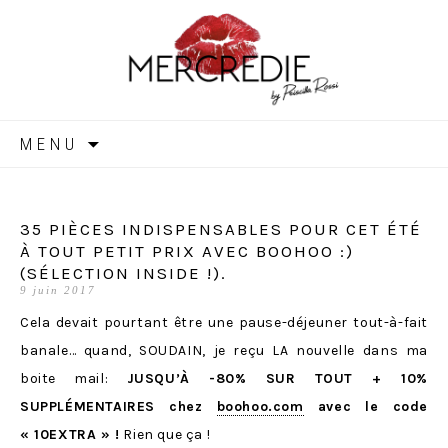
MERCREDIE
Aller
MENU
au
contenu
35 PIÈCES INDISPENSABLES POUR CET ÉTÉ
À TOUT PETIT PRIX AVEC BOOHOO :)
(SÉLECTION INSIDE !).
9 juin 2017
Cela devait pourtant être une pause-déjeuner tout-à-fait
banale… quand, SOUDAIN, je reçu LA nouvelle dans ma
boite mail:
JUSQU’À -80% SUR TOUT + 10%
SUPPLÉMENTAIRES chez
boohoo.com
avec le code
« 10EXTRA » !
Rien que ça !