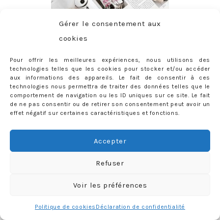
Gérer le consentement aux
cookies
Pour offrir les meilleures expériences, nous utilisons des
technologies telles que les cookies pour stocker et/ou accéder
aux informations des appareils. Le fait de consentir à ces
technologies nous permettra de traiter des données telles que le
comportement de navigation ou les ID uniques sur ce site. Le fait
de ne pas consentir ou de retirer son consentement peut avoir un
effet négatif sur certaines caractéristiques et fonctions.
ABONNEMENT
Adresse
Accepter
e-
mail
Je m'abonne !
Refuser
Rejoignez les 398 autres abonnés
Voir les préférences
mercredie © 2026 All Rights Reserved
Designed by
Light Morango
Politique de cookies
Déclaration de confidentialité