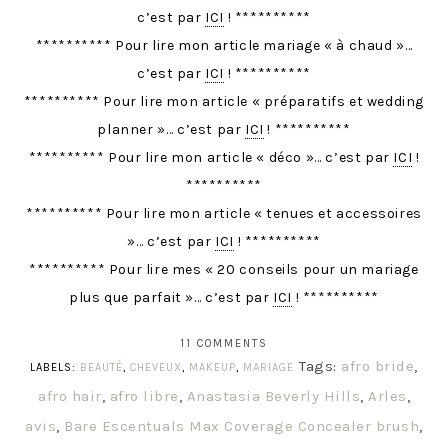
c’est par
ICI
! **********
********** Pour lire mon article mariage « à chaud »…
c’est par
ICI
! **********
********** Pour lire mon article « préparatifs et wedding
planner »… c’est par
ICI
! **********
********** Pour lire mon article « déco »… c’est par
ICI
!
**********
********** Pour lire mon article « tenues et accessoires
»… c’est par
ICI
! **********
********** Pour lire mes « 20 conseils pour un mariage
plus que parfait »… c’est par
ICI
! **********
11 COMMENTS
Tags:
afro bride
,
LABELS:
BEAUTÉ
,
CHEVEUX
,
MAKEUP
,
MARIAGE
afro hair
,
afro libre
,
Anastasia Beverly Hills
,
Arles
,
avis
,
Bare Escentuals Max Coverage Concealer brush
,