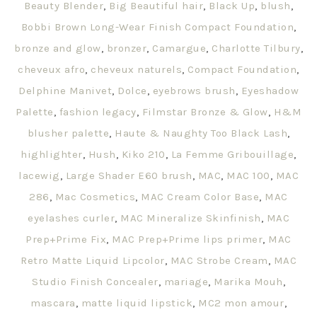
Beauty Blender
,
Big Beautiful hair
,
Black Up
,
blush
,
Bobbi Brown Long-Wear Finish Compact Foundation
,
bronze and glow
,
bronzer
,
Camargue
,
Charlotte Tilbury
,
cheveux afro
,
cheveux naturels
,
Compact Foundation
,
Delphine Manivet
,
Dolce
,
eyebrows brush
,
Eyeshadow
Palette
,
fashion legacy
,
Filmstar Bronze & Glow
,
H&M
blusher palette
,
Haute & Naughty Too Black Lash
,
highlighter
,
Hush
,
Kiko 210
,
La Femme Gribouillage
,
lacewig
,
Large Shader E60 brush
,
MAC
,
MAC 100
,
MAC
286
,
Mac Cosmetics
,
MAC Cream Color Base
,
MAC
eyelashes curler
,
MAC Mineralize Skinfinish
,
MAC
Prep+Prime Fix
,
MAC Prep+Prime lips primer
,
MAC
Retro Matte Liquid Lipcolor
,
MAC Strobe Cream
,
MAC
Studio Finish Concealer
,
mariage
,
Marika Mouh
,
mascara
,
matte liquid lipstick
,
MC2 mon amour
,