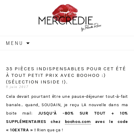
MERCREDIE
Aller
MENU
au
contenu
35 PIÈCES INDISPENSABLES POUR CET ÉTÉ
À TOUT PETIT PRIX AVEC BOOHOO :)
(SÉLECTION INSIDE !).
9 juin 2017
Cela devait pourtant être une pause-déjeuner tout-à-fait
banale… quand, SOUDAIN, je reçu LA nouvelle dans ma
boite mail:
JUSQU’À -80% SUR TOUT + 10%
SUPPLÉMENTAIRES chez
boohoo.com
avec le code
« 10EXTRA » !
Rien que ça !