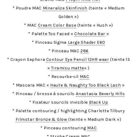
* Poudre MAC
Mineralize Skinfinish
(teinte « Medium
Golden »)
* MAC
Cream Color Base
(teinte « Hush »)
* Palette Too Faced «
Chocolate Bar
»
* Pinceau Sigma
Large Shader E60
* Pinceau MAC
286
* Crayon Sephora
Contour Eye Pencil 12HR wear
(teinte 13
«
Tiramisu matte
« )
* Recourbe-cil
MAC
* Mascara MAC «
Haute & Naughty Too Black Lash
»
* Pinceau / brosse à sourcils
Anastasia Beverly Hills
* Fixateur sourcils invisible
Black Up
* Palette contouring / highlighting Charlotte Tilbury
Filmstar Bronze & Glow
(teinte « Medium Dark »)
* Pinceau contouring
MAC
*
Strobe Cream
MAC