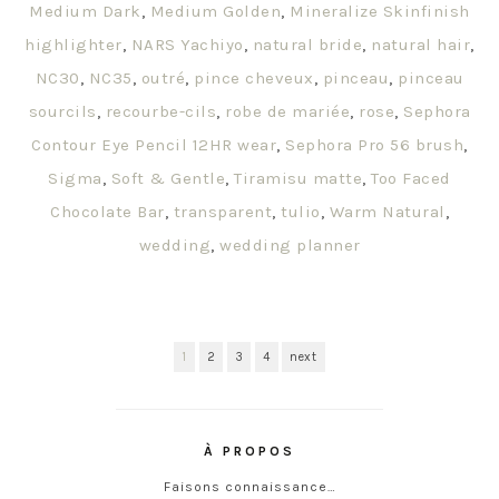
Medium Dark
,
Medium Golden
,
Mineralize Skinfinish
highlighter
,
NARS Yachiyo
,
natural bride
,
natural hair
,
NC30
,
NC35
,
outré
,
pince cheveux
,
pinceau
,
pinceau
sourcils
,
recourbe-cils
,
robe de mariée
,
rose
,
Sephora
Contour Eye Pencil 12HR wear
,
Sephora Pro 56 brush
,
Sigma
,
Soft & Gentle
,
Tiramisu matte
,
Too Faced
Chocolate Bar
,
transparent
,
tulio
,
Warm Natural
,
wedding
,
wedding planner
1
2
3
4
next
À PROPOS
Faisons connaissance…