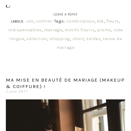
LEAVE A REPLY
Tags:
combinaison
,
été
,
fleurs
,
LABELS:
LOOK
,
SHOPPING
indispensables
,
mariage
,
motifs fleuris
,
promo
,
robe
longue
,
sélection
,
shopping
,
short
,
soldes
,
tenue de
mariage
MA MISE EN BEAUTÉ DE MARIAGE (MAKEUP
& COIFFURE) !
2 juin 2017