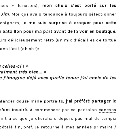
sses » lunettes),
mon choix s’est porté sur les
 Jim
. Moi qui avais tendance à toujours sélectionner
esigners,
je me suis surprise à craquer pour cette
 bataillon pour ma part avant de la voir en boutique
.
eurs délicieusement rétro (un mix d’écailles de tortue
ns l’œil (oh oh !):
 celles-ci ! »
vraiment très bien… »
 j’imagine déjà avec quelle tenue j’ai envie de les
alancer douze mille portraits,
j’ai préféré partager le
m’ont inspiré
. À commencer par ce pantalon
Vanessa
int à ce que je cherchais depuis pas mal de temps:
 côtelé fin, bref, je retourne à mes années primaire /