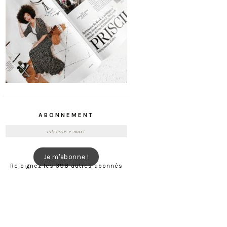
ABONNEMENT
Adresse
e-
mail
Je m'abonne !
Rejoignez les 398 autres abonnés