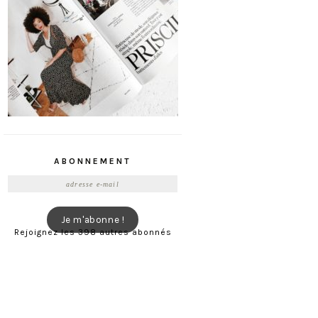
ABONNEMENT
Adresse
e-
mail
Je m'abonne !
Rejoignez les 398 autres abonnés