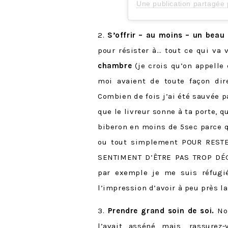
Une publication partagée 
2.
S’offrir – au moins – un beau
pour résister à… tout ce qui va 
chambre
(je crois qu’on appelle
moi avaient de toute façon dir
Combien de fois j’ai été sauvée pa
que le livreur sonne à ta porte, q
biberon en moins de 5sec parce q
ou tout simplement POUR REST
SENTIMENT D’ÊTRE PAS TROP DÉ
par exemple je me suis réfug
l’impression d’avoir à peu près l
3.
Prendre grand soin de soi.
No
l’avait asséné mais, rassurez