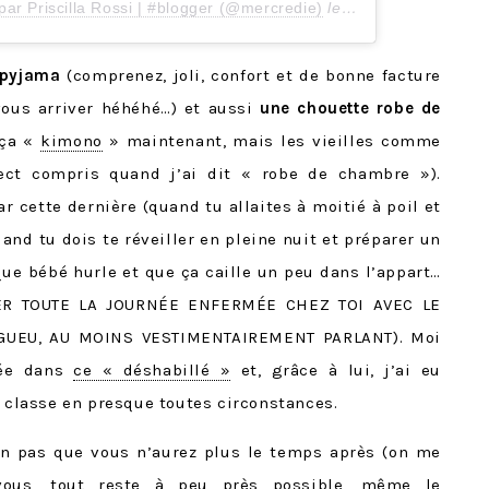
par Priscilla Rossi | #blogger (@mercredie)
le
11 Avril 2019 à 3 
 pyjama
(comprenez, joli, confort et de bonne facture
vous arriver héhéhé…) et aussi
une chouette robe de
 ça «
kimono
» maintenant, mais les vieilles comme
ect compris quand j’ai dit « robe de chambre »).
r cette dernière (quand tu allaites à moitié à poil et
uand tu dois te réveiller en pleine nuit et préparer un
ue bébé hurle et que ça caille un peu dans l’appart…
ER TOUTE LA JOURNÉE ENFERMÉE CHEZ TOI AVEC LE
GUEU, AU MOINS VESTIMENTAIREMENT PARLANT). Moi
iée dans
ce « déshabillé »
et, grâce à lui, j’ai eu
a classe en presque toutes circonstances.
n pas que vous n’aurez plus le temps après (on me
-vous, tout reste à peu près possible, même le