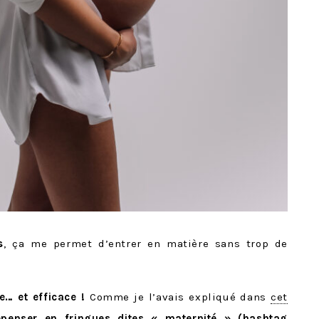
s
, ça me permet d’entrer en matière sans trop de
e… et efficace !
Comme je l’avais expliqué dans
cet
épenser en fringues dites « maternité » (hashtag