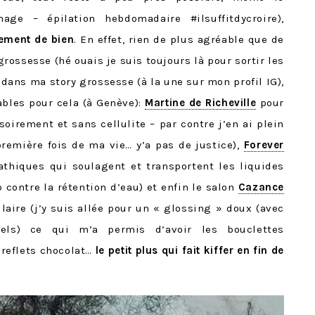
 – épilation hebdomadaire #ilsuffitdycroire),
lement de bien
. En effet, rien de plus agréable que de
grossesse
(hé ouais je suis toujours là pour sortir les
dans ma story grossesse (à la une sur mon profil IG),
ables pour cela (à Genève):
Martine de Richeville
pour
soirement et sans cellulite – par contre j’en ai plein
remière fois de ma vie… y’a pas de justice),
Forever
thiques qui soulagent et transportent les liquides
 contre la rétention d’eau) et enfin le salon
Cazance
llaire (j’y suis allée pour un « glossing » doux (avec
ls) ce qui m’a permis d’avoir les bouclettes
 reflets chocolat…
le petit plus qui fait kiffer en fin de