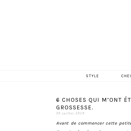
MERCR
Aller
STYLE
CHE
au
contenu
6 CHOSES QUI M’ONT É
GROSSESSE.
30 juillet 2019
Avant de commencer cette petite 