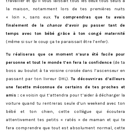
travailler et qu’il vous laissait tous les deux tous seuls à
la maison, notamment lors de tes premières nuits
« loin », sans eux.
Tu comprendras que tu avais
finalement de la
chance
d’avoir pu passer tant de
temps avec ton bébé
grâce à ton congé maternité
(même si sur le coup ça te paraissait être l’enfer).
Tu réaliseras que ce moment n’aura été facile pour
personne
et tout le monde t’en fera la confidence
(de ta
boss au boulot à ta voisine croisée dans l’ascenseur en
passant par ton livreur DHL).
Tu découvriras d’ailleurs
une facette méconnue de certains de tes proches et
amis :
ce voisin qui t’attendra pour t’aider à décharger la
voiture quand tu rentreras seule d’un weekend avec ton
bébé et ton chien, cette collègue qui écoutera
attentivement tes petits « ratés » de maman et qui te
fera comprendre que tout est absolument normal, cette