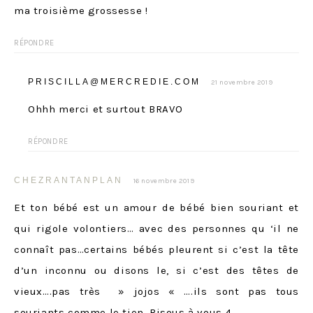
ma troisième grossesse !
RÉPONDRE
PRISCILLA@MERCREDIE.COM
21 novembre 2019
Ohhh merci et surtout BRAVO
RÉPONDRE
CHEZRANTANPLAN
16 novembre 2019
Et ton bébé est un amour de bébé bien souriant et
qui rigole volontiers… avec des personnes qu ‘il ne
connaît pas…certains bébés pleurent si c’est la tête
d’un inconnu ou disons le, si c’est des têtes de
vieux….pas très » jojos « ….ils sont pas tous
souriants comme le tien. Bisous à vous 4