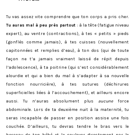
Tu vas assez vite comprendre que ton corps a pris cher.
Tu auras mal à peu près partout
: à la tête (fatigue niveau
expert), au ventre (contractions), à tes « petits » pieds
(gonflés comme jamais), à tes cuisses (nouvellement
capitonnées et remplies d’eau), à ton dos (qui de toute
façon ne t’a jamais vraiment laissé de répit depuis
l’adolescence), à ta poitrine (qui s’est considérablement
alourdie et qui a bien du mal à s’adapter à sa nouvelle
fonction nourricière), à tes sutures (déchirures
superficielles liées à l’accouchement), et ailleurs encore
aussi. Tu n’auras absolument plus
aucune
force
abdominale. Lors de ta deuxième nuit à la maternité, tu
seras incapable de passer en position assise une fois
couchée. D’ailleurs, tu devras tendre le bras vers le
berceau de ton bébé et le soulever directement par le