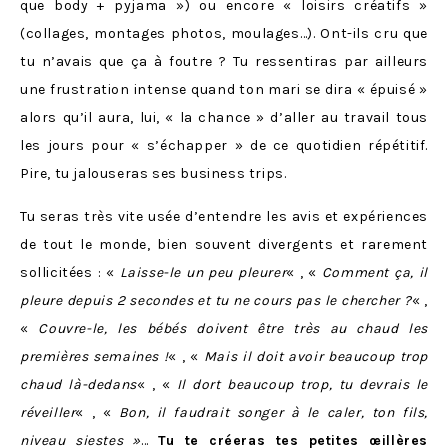
que body + pyjama ») ou encore « loisirs créatifs »
(collages, montages photos, moulages…). Ont-ils cru que
tu n’avais que ça à foutre ? Tu ressentiras par ailleurs
une frustration intense quand ton mari se dira « épuisé »
alors qu’il aura, lui, « la chance » d’aller au travail tous
les jours pour « s’échapper » de ce quotidien répétitif.
Pire, tu jalouseras ses business trips.
Tu seras très vite usée d’entendre les avis et expériences
de tout le monde, bien souvent divergents et rarement
sollicitées : «
Laisse-le un peu pleurer
« , «
Comment ça, il
pleure depuis 2 secondes et tu ne cours pas le chercher ?
« ,
«
Couvre-le, les bébés doivent être très au chaud les
premières semaines !
« , «
Mais il doit avoir beaucoup trop
chaud là-dedans
« , «
Il dort beaucoup trop, tu devrais le
réveiller
« , «
Bon, il faudrait songer à le caler, ton fils,
niveau siestes »
…
Tu te créeras tes petites œillères