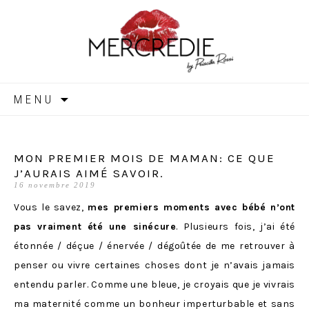
MERCREDIE
Aller
MENU
au
contenu
MON PREMIER MOIS DE MAMAN: CE QUE
J’AURAIS AIMÉ SAVOIR.
16 novembre 2019
Vous le savez,
mes premiers moments avec bébé n’ont
pas vraiment été une sinécure
. Plusieurs fois, j’ai été
étonnée / déçue / énervée / dégoûtée de me retrouver à
penser ou vivre certaines choses dont je n’avais jamais
entendu parler. Comme une bleue, je croyais que je vivrais
ma maternité comme un bonheur imperturbable et sans