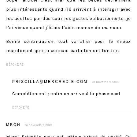
Super article c’est vrai que les bébés deviennent
plus intéressants quand ils arrivent à interagir avec
les adultes par des sourires,gestes,balbutiements…je
l’ai vécue quand j’étais l’aide maman de ma sœur
Bonne continuation, tout va aller pour le mieux
maintenant que tu connais parfaitement ton fils
RÉPONDRE
PRISCILLA@MERCREDIE.COM
21 novembre 2019
Complètement ; enfin on arrive à la phase cool
RÉPONDRE
MBOH
16 novembre 2019
Merci Priscilla pour cet article criant de vérité. Ça