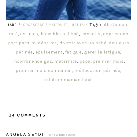
Tags:
allaitement
LABELS:
GROSSESSE / MATERNITÉ
,
JUST TALK
raté
,
astuces
,
baby blues
,
bébé
,
conseils
,
dépression
port partum
,
déprime
,
dormir avec un bébé
,
douleurs
périnée
,
épuisement
,
fatigue
,
gérer la fatigue
,
incontinence gaz
,
maternité
,
papa
,
premier mois
,
premier mois de maman
,
rééducation périnée
,
relation maman bébé
24 COMMENTS
ANGELA SEYDI
16 novembre 2019