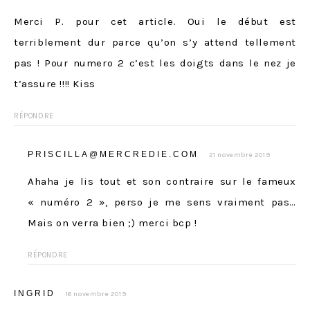
Merci P. pour cet article. Oui le début est
terriblement dur parce qu’on s’y attend tellement
pas ! Pour numero 2 c’est les doigts dans le nez je
t’assure !!!! Kiss
RÉPONDRE
PRISCILLA@MERCREDIE.COM
21 novembre 2019
Ahaha je lis tout et son contraire sur le fameux
« numéro 2 », perso je me sens vraiment pas…
Mais on verra bien ;) merci bcp !
RÉPONDRE
INGRID
16 novembre 2019