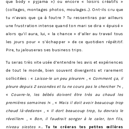
que body + pyjama ») ou encore « loisirs créatifs »
(collages, montages photos, moulages…). Ont-ils cru que
tu n’avais que ça à foutre ? Tu ressentiras par ailleurs
une frustration intense quand ton mari se dira « épuisé »
alors qu’il aura, lui, « la chance » d’aller au travail tous
les jours pour « s’échapper » de ce quotidien répétitif.
Pire, tu jalouseras ses business trips.
Tu seras très vite usée d’entendre les avis et expériences
de tout le monde, bien souvent divergents et rarement
sollicitées : «
Laisse-le un peu pleurer
« , «
Comment ça, il
pleure depuis 2 secondes et tu ne cours pas le chercher ?
« ,
«
Couvre-le, les bébés doivent être très au chaud les
premières semaines !
« , «
Mais il doit avoir beaucoup trop
chaud là-dedans
« , «
Il dort beaucoup trop, tu devrais le
réveiller
« , «
Bon, il faudrait songer à le caler, ton fils,
niveau siestes »
…
Tu te créeras tes petites œillères