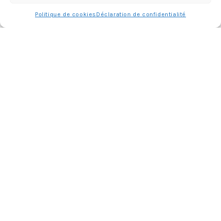
Politique de cookies
Déclaration de confidentialité
ABONNEMENT
Adresse
e-
mail
Je m'abonne !
Rejoignez les 398 autres abonnés
mercredie © 2026 All Rights Reserved
Designed by
Light Morango