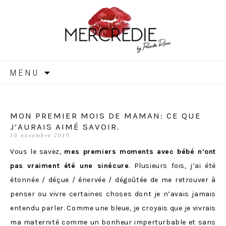
MERCREDIE
Aller
MENU
au
contenu
MON PREMIER MOIS DE MAMAN: CE QUE
J’AURAIS AIMÉ SAVOIR.
16 novembre 2019
Vous le savez,
mes premiers moments avec bébé n’ont
pas vraiment été une sinécure
. Plusieurs fois, j’ai été
étonnée / déçue / énervée / dégoûtée de me retrouver à
penser ou vivre certaines choses dont je n’avais jamais
entendu parler. Comme une bleue, je croyais que je vivrais
ma maternité comme un bonheur imperturbable et sans