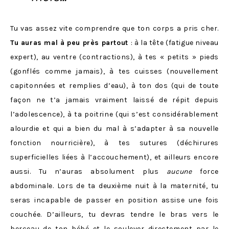
Tu vas assez vite comprendre que ton corps a pris cher.
Tu auras mal à peu près partout
: à la tête (fatigue niveau
expert), au ventre (contractions), à tes « petits » pieds
(gonflés comme jamais), à tes cuisses (nouvellement
capitonnées et remplies d’eau), à ton dos (qui de toute
façon ne t’a jamais vraiment laissé de répit depuis
l’adolescence), à ta poitrine (qui s’est considérablement
alourdie et qui a bien du mal à s’adapter à sa nouvelle
fonction nourricière), à tes sutures (déchirures
superficielles liées à l’accouchement), et ailleurs encore
aussi. Tu n’auras absolument plus
aucune
force
abdominale. Lors de ta deuxième nuit à la maternité, tu
seras incapable de passer en position assise une fois
couchée. D’ailleurs, tu devras tendre le bras vers le
berceau de ton bébé et le soulever directement par le