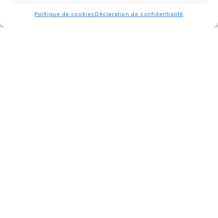
Politique de cookies
Déclaration de confidentialité
ABONNEMENT
Adresse
e-
mail
Je m'abonne !
Rejoignez les 398 autres abonnés
mercredie © 2026 All Rights Reserved
Designed by
Light Morango