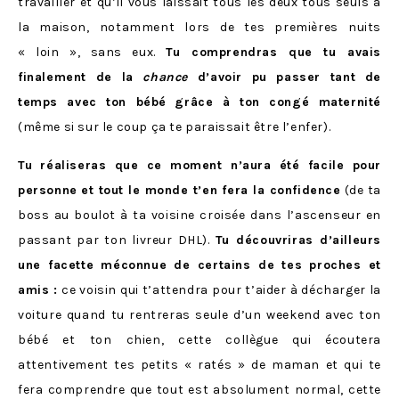
travailler et qu’il vous laissait tous les deux tous seuls à
la maison, notamment lors de tes premières nuits
« loin », sans eux.
Tu comprendras que tu avais
finalement de la
chance
d’avoir pu passer tant de
temps avec ton bébé
grâce à ton congé maternité
(même si sur le coup ça te paraissait être l’enfer).
Tu réaliseras que ce moment n’aura été facile pour
personne
et tout le monde t’en fera la confidence
(de ta
boss au boulot à ta voisine croisée dans l’ascenseur en
passant par ton livreur DHL).
Tu découvriras d’ailleurs
une facette méconnue de certains de tes proches et
amis :
ce voisin qui t’attendra pour t’aider à décharger la
voiture quand tu rentreras seule d’un weekend avec ton
bébé et ton chien, cette collègue qui écoutera
attentivement tes petits « ratés » de maman et qui te
fera comprendre que tout est absolument normal, cette