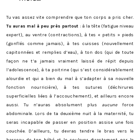
Tu vas assez vite comprendre que ton corps a pris cher.
Tu auras mal à peu près partout
: à la tête (fatigue niveau
expert), au ventre (contractions), à tes « petits » pieds
(gonflés comme jamais), à tes cuisses (nouvellement
capitonnées et remplies d’eau), à ton dos (qui de toute
façon ne t’a jamais vraiment laissé de répit depuis
l’adolescence), à ta poitrine (qui s’est considérablement
alourdie et qui a bien du mal à s’adapter à sa nouvelle
fonction nourricière), à tes sutures (déchirures
superficielles liées à l’accouchement), et ailleurs encore
aussi. Tu n’auras absolument plus
aucune
force
abdominale. Lors de ta deuxième nuit à la maternité, tu
seras incapable de passer en position assise une fois
couchée. D’ailleurs, tu devras tendre le bras vers le
berceau de ton bébé et le soulever directement par le