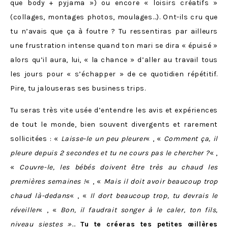
que body + pyjama ») ou encore « loisirs créatifs »
(collages, montages photos, moulages…). Ont-ils cru que
tu n’avais que ça à foutre ? Tu ressentiras par ailleurs
une frustration intense quand ton mari se dira « épuisé »
alors qu’il aura, lui, « la chance » d’aller au travail tous
les jours pour « s’échapper » de ce quotidien répétitif.
Pire, tu jalouseras ses business trips.
Tu seras très vite usée d’entendre les avis et expériences
de tout le monde, bien souvent divergents et rarement
sollicitées : «
Laisse-le un peu pleurer
« , «
Comment ça, il
pleure depuis 2 secondes et tu ne cours pas le chercher ?
« ,
«
Couvre-le, les bébés doivent être très au chaud les
premières semaines !
« , «
Mais il doit avoir beaucoup trop
chaud là-dedans
« , «
Il dort beaucoup trop, tu devrais le
réveiller
« , «
Bon, il faudrait songer à le caler, ton fils,
niveau siestes »
…
Tu te créeras tes petites œillères