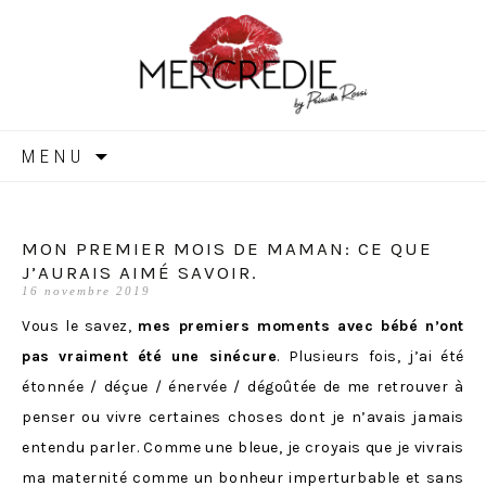
MERCREDIE
Aller
MENU
au
contenu
MON PREMIER MOIS DE MAMAN: CE QUE
J’AURAIS AIMÉ SAVOIR.
16 novembre 2019
Vous le savez,
mes premiers moments avec bébé n’ont
pas vraiment été une sinécure
. Plusieurs fois, j’ai été
étonnée / déçue / énervée / dégoûtée de me retrouver à
penser ou vivre certaines choses dont je n’avais jamais
entendu parler. Comme une bleue, je croyais que je vivrais
ma maternité comme un bonheur imperturbable et sans