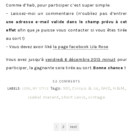
Comme d’hab, pour participer c’est super simple:
– Laissez-moi un commentaire
(n’oubliez pas d’entrer
une adresse e-mail valide dans le champ prévu à cet
effet
afin que je puisse vous contacter si vous êtes tirée
au sort !)
– Vous devez avoir liké
la page facebook Lila Rose
Vous avez jusqu’à
vendredi 6 décembre 2013 minuit
pour
participer, la gagnante sera tirée au sort.
Bonne chance !
52 COMMENTS
Tags:
501
,
Circus & co
,
GHD
,
H&M
,
LABELS:
LOOK
,
MY STYLE
isabel marant
,
short Levis
,
vintage
1
2
next