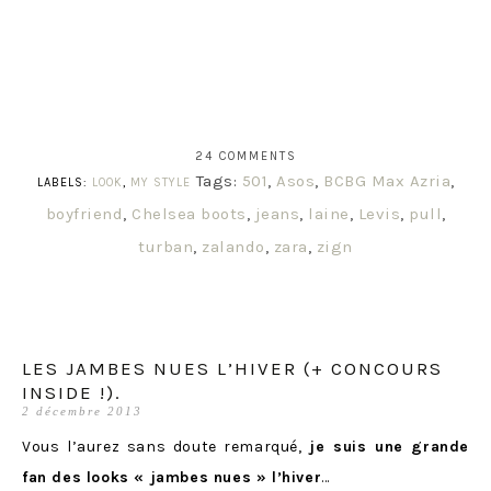
24 COMMENTS
Tags:
501
,
Asos
,
BCBG Max Azria
,
LABELS:
LOOK
,
MY STYLE
boyfriend
,
Chelsea boots
,
jeans
,
laine
,
Levis
,
pull
,
turban
,
zalando
,
zara
,
zign
LES JAMBES NUES L’HIVER (+ CONCOURS
INSIDE !).
2 décembre 2013
Vous l’aurez sans doute remarqué,
je suis une grande
fan des looks « jambes nues » l’hiver
…