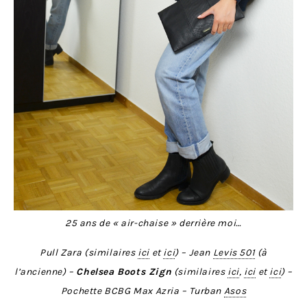
25 ans de « air-chaise » derrière moi…
Pull Zara (similaires
ici
et
ici
) – Jean
Levis 501
(à
l’ancienne) –
Chelsea Boots Zign
(similaires
ici
,
ici
et
ici
) –
Pochette BCBG Max Azria – Turban
Asos