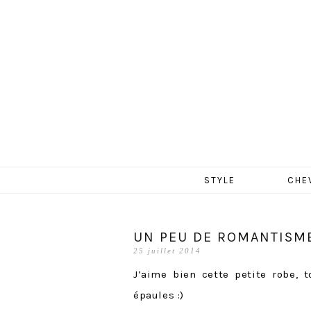
MERCR
Aller
STYLE
CHE
au
contenu
UN PEU DE ROMANTISM
25 juillet 2014
J’aime bien cette petite robe, 
épaules :)