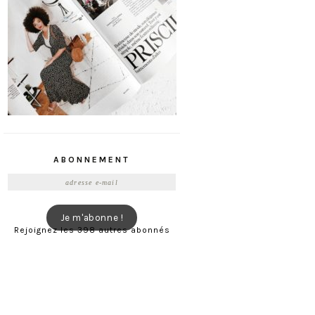
ABONNEMENT
Adresse
e-
mail
Je m'abonne !
Rejoignez les 398 autres abonnés