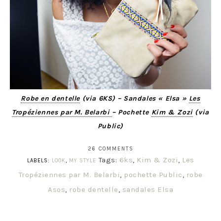
Robe en dentelle
(via 6KS)
– Sandales « Elsa »
Les
Tropéziennes par M. Belarbi
– Pochette
Kim & Zozi
(via
Public)
26 COMMENTS
Tags:
6ks
,
Kim & Zozi
,
Les
LABELS:
LOOK
,
MY STYLE
Tropéziennes par M. Belarbi
,
pochette Public
,
robe
Asos
,
robe dentelle
,
sandales Elsa