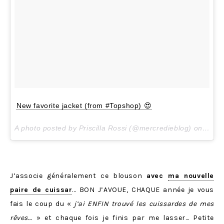
New favorite jacket (from #Topshop) 😍
A photo posted by Priscilla Rossi (@mercredieblog) on
Dec 8
J’associe généralement ce blouson
avec
ma nouvelle
paire de cuissar
… BON J’AVOUE, CHAQUE année je vous
fais le coup du «
j’ai ENFIN trouvé les cuissardes de mes
rêves…
» et chaque fois je finis par me lasser… Petite