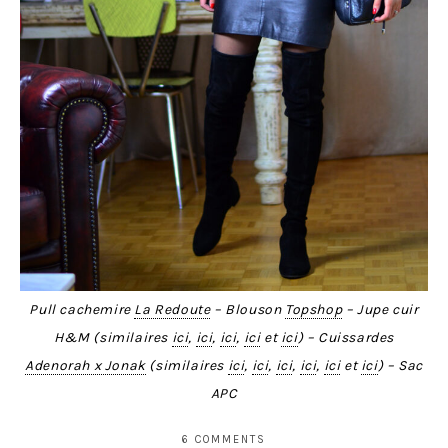
Pull cachemire
La Redoute
– Blouson
Topshop
– Jupe cuir
H&M (similaires
ici
,
ici
,
ici
,
ici
et
ici
) – Cuissardes
Adenorah x Jonak
(similaires
ici
,
ici
,
ici
,
ici
,
ici
et
ici
) – Sac
APC
6 COMMENTS