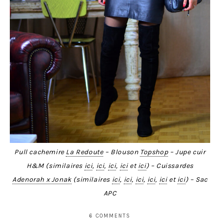
Pull cachemire
La Redoute
– Blouson
Topshop
– Jupe cuir
H&M (similaires
ici
,
ici
,
ici
,
ici
et
ici
) – Cuissardes
Adenorah x Jonak
(similaires
ici
,
ici
,
ici
,
ici
,
ici
et
ici
) – Sac
APC
6 COMMENTS