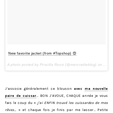
New favorite jacket (from #Topshop) 😍
A photo posted by Priscilla Rossi (@mercredieblog) on
Dec 8
J’associe généralement ce blouson
avec
ma nouvelle
paire de cuissar
… BON J’AVOUE, CHAQUE année je vous
fais le coup du «
j’ai ENFIN trouvé les cuissardes de mes
rêves…
» et chaque fois je finis par me lasser… Petite