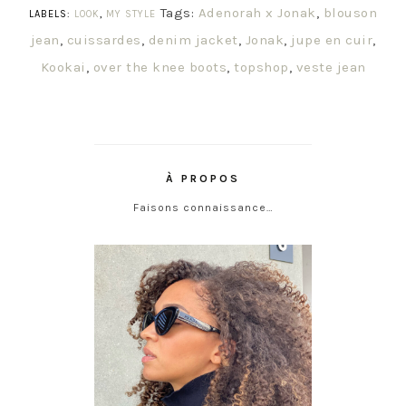
Tags:
Adenorah x Jonak
,
blouson
LABELS:
LOOK
,
MY STYLE
jean
,
cuissardes
,
denim jacket
,
Jonak
,
jupe en cuir
,
Kookai
,
over the knee boots
,
topshop
,
veste jean
À PROPOS
Faisons connaissance…