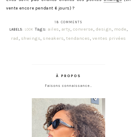
vente encore pendant 6 jours) ?
18 COMMENTS
Tags:
ailes
,
arty
,
converse
,
design
,
mode
,
LABELS:
LOOK
rad
,
shwings
,
sneakers
,
tendances
,
ventes privées
À PROPOS
Faisons connaissance…