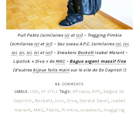
Pull Pablo (similaires
ici
et
ici
) – Tregging Pimkie
(similaires
ici
et
ici
) – Sac sceau A.P.C.
(similaires
ici
,
ici
,
ici
,
ici
,
ici
,
ici
et
ici
)
– Sneakers
Beckett
Isabel Marant –
Lipstick « Diva » de
MAC
–
Bague argent massif fine
(d’autres
bijoux faits main
sur le site de So Capristi !)
86 COMMENTS
Tags:
Afrique
,
APC
,
bague So
LABELS:
LOOK
,
MY STYLE
Capristi
,
Beckett
,
cuir
,
Diva
,
Gerard Darel
,
isabel
marant
,
MAC
,
Pablo
,
Pimkie
,
sneakers
,
tregging