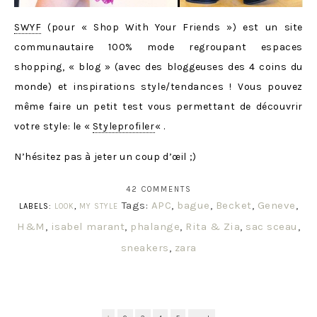
SWYF
(pour « Shop With Your Friends ») est un site
communautaire 100% mode regroupant espaces
shopping, « blog » (avec des bloggeuses des 4 coins du
monde) et inspirations style/tendances ! Vous pouvez
même faire un petit test vous permettant de découvrir
votre style: le «
Styleprofiler
« .
N’hésitez pas à jeter un coup d’œil ;)
42 COMMENTS
Tags:
APC
,
bague
,
Becket
,
Geneve
,
LABELS:
LOOK
,
MY STYLE
H&M
,
isabel marant
,
phalange
,
Rita & Zia
,
sac sceau
,
sneakers
,
zara