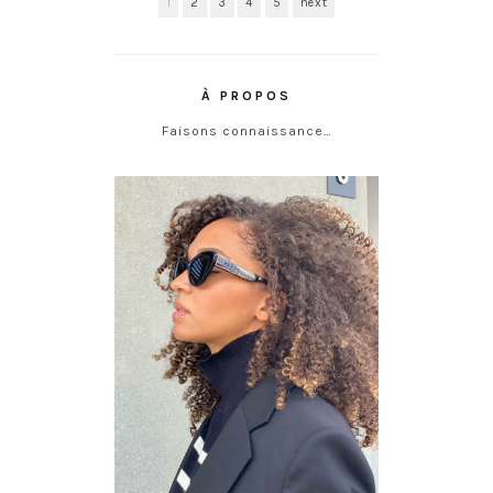
1
2
3
4
5
next
À PROPOS
Faisons connaissance…