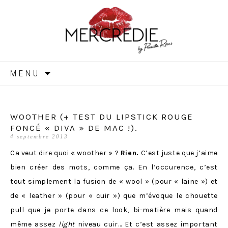
MERCREDIE
Aller
MENU
au
contenu
WOOTHER (+ TEST DU LIPSTICK ROUGE
FONCÉ « DIVA » DE MAC !).
4 septembre 2013
Ca veut dire quoi « woother » ?
Rien.
C’est juste que j’aime
bien créer des mots, comme ça. En l’occurence, c’est
tout simplement la fusion de « wool » (pour « laine ») et
de « leather » (pour « cuir ») que m’évoque le chouette
pull que je porte dans ce look, bi-matière mais quand
même assez
light
niveau cuir… Et c’est assez important