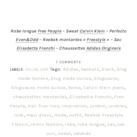
Robe longue
Free People
– Sweat
Calvin Klein
– Perfecto
Even&Odd
– Reebok montantes «
Freestyle
» – Sac
Elisabetta Franchi
– Chaussettes
Adidas Originals
7 COMMENTS
Tags:
Adidas
,
baskets
,
black
,
blog
LABELS:
COLLAB
,
LOOK
mode Genève
,
blog mode suisse
,
blogueuse
,
blogueuse mode suisse
,
borse
,
Calvin Klein jeans
,
chaussettes montantes
,
Elisabetta Franchi
,
Free
People
,
Hali True Icon
,
inspiration
,
London
,
Londres
,
look
,
maxi dress
,
mode
,
outfit
,
Reebok Freestyle
Classic
,
remix fashion
,
robe
,
robe longue
,
sac
,
sac
cuir
,
sweat
,
zalando