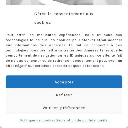
Gérer le consentement aux
cookies
Slim et bottines H&M – Blazer Acne Studios
Pour offrir les meilleures expériences, nous utilisons des
technologies telles que les cookies pour stocker et/ou accéder
aux informations des appareils. Le fait de consentir à ces
technologies nous permettra de traiter des données telles que le
comportement de navigation ou les ID uniques sur ce site. Le fait
de ne pas consentir ou de retirer son consentement peut avoir un
effet négatif sur certaines caractéristiques et fonctions.
<3 <3 <3
Accepter
16 COMMENTS
Tags:
Duane Street Hotel
,
LABELS:
SORTIES / VOYAGES
Refuser
évaluation
,
mode
,
New York
,
NYC
,
Tribeca
Voir les préférences
Politique de cookies
Déclaration de confidentialité