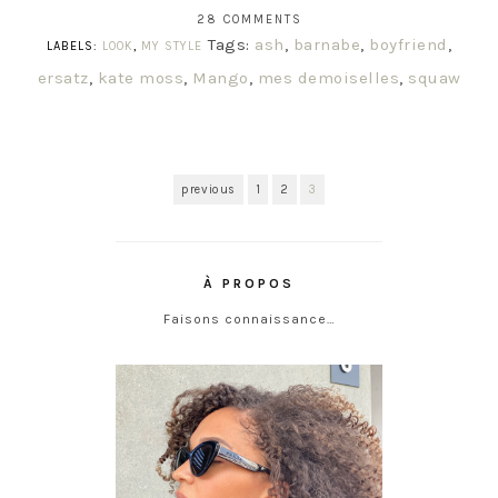
28 COMMENTS
Tags:
ash
,
barnabe
,
boyfriend
,
LABELS:
LOOK
,
MY STYLE
ersatz
,
kate moss
,
Mango
,
mes demoiselles
,
squaw
previous
1
2
3
À PROPOS
Faisons connaissance…