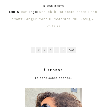
16 COMMENTS
Tags:
Anouck
,
biker boots
,
boots
,
Eden
,
LABELS:
LOOK
ersatz
,
Ginger
,
minelli
,
motardes
,
Niu
,
Zadig &
Voltaire
1
2
3
4
…
15
next
À PROPOS
Faisons connaissance…