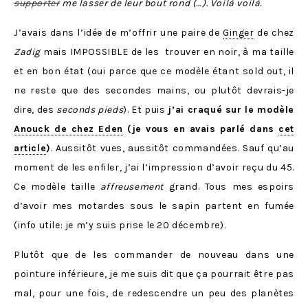
supporter
me lasser de leur bout rond (…). Voilà voilà.
J’avais dans l’idée de m’offrir une paire de
Ginger
de chez
Zadig
mais IMPOSSIBLE de les trouver en noir, à ma taille
et en bon état (oui parce que ce modèle étant sold out, il
ne reste que des secondes mains, ou plutôt devrais-je
dire, des
seconds pieds
). Et puis
j’ai craqué sur le modèle
Anouck de chez Eden
(je vous en avais parlé dans
cet
article
)
. Aussitôt vues, aussitôt commandées. Sauf qu’au
moment de les enfiler, j’ai l’impression d’avoir reçu du 45.
Ce modèle taille
affreusement
grand. Tous mes espoirs
d’avoir mes motardes sous le sapin partent en fumée
(info utile: je m’y suis prise le 20 décembre).
Plutôt que de les commander de nouveau dans une
pointure inférieure, je me suis dit que ça pourrait être pas
mal, pour une fois, de redescendre un peu des planètes