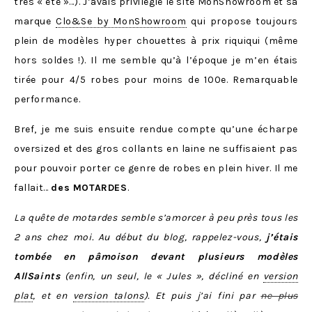
très « été »…). J’avais privilégié le site MonShowroom et sa
marque
Clo&Se by MonShowroom
qui propose toujours
plein de modèles hyper chouettes à prix riquiqui (même
hors soldes !). Il me semble qu’à l’époque je m’en étais
tirée pour 4/5 robes pour moins de 100e. Remarquable
performance.
Bref, je me suis ensuite rendue compte qu’une écharpe
oversized et des gros collants en laine ne suffisaient pas
pour pouvoir porter ce genre de robes en plein hiver. Il me
fallait…
des MOTARDES
.
La quête de motardes semble s’amorcer à peu près tous les
2 ans chez moi. Au début du blog, rappelez-vous,
j’étais
tombée en pâmoison devant plusieurs modèles
AllSaints
(enfin, un seul, le « Jules », décliné en
version
plat
, et en
version talons
). Et puis j’ai fini par
ne plus