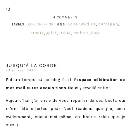
4 COMMENTS
Tags:
Acne Studios
,
cardigan
,
LABELS:
LOOK
,
SHOPPING
ersatz
,
gilet
,
H&M
,
mohair
,
Raya
JUSQU’À LA CORDE.
13 janvier 2015
Fut un temps où ce blog était
l’espace célébration de
mes meilleures acquisitions
. Nous y revoilà enfin !
Aujourd’hui, j’ai envie de vous reparler de ces boots qui
m’ont été offertes pour Noël (cadeau que j’ai, bien
évidemment, choisi moi-même, en bonne relou que je
suis…).