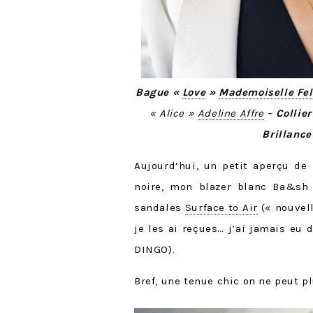
Bague «
Love
»
Mademoiselle Fe
« Alice »
Adeline Affre
–
Collier
Brillance
Aujourd’hui, un petit aperçu de
noire, mon blazer blanc Ba&sh
sandales
Surface to Air
(« nouvell
je les ai reçues… j’ai jamais eu
DINGO).
Bref, une tenue chic on ne peut p