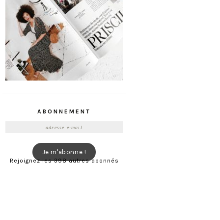
ABONNEMENT
Adresse
e-
mail
Je m'abonne !
Rejoignez les 398 autres abonnés