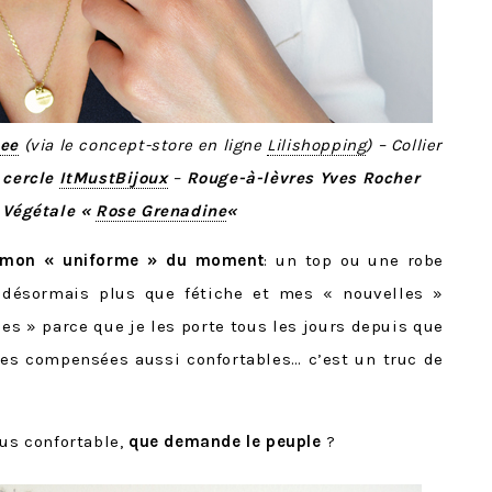
lee
(via le concept-store en ligne
Lilishopping
) – Collier
 cercle
ItMustBijoux
–
Rouge-à-lèvres Yves Rocher
 Végétale «
Rose Grenadine
«
mon « uniforme » du moment
: un top ou une robe
 désormais plus que fétiche et mes « nouvelles »
es » parce que je les porte tous les jours depuis que
 des compensées aussi confortables… c’est un truc de
lus confortable,
que demande le peuple
?