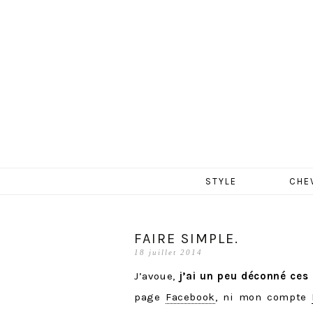
MERCR
Aller
STYLE
CHE
au
contenu
FAIRE SIMPLE.
18 juillet 2014
J’avoue,
j’ai un peu déconné ces 
page
Facebook
, ni mon compte