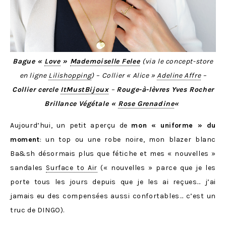
Bague «
Love
»
Mademoiselle Felee
(via le concept-store
en ligne
Lilishopping
) – Collier « Alice »
Adeline Affre
–
Collier cercle
ItMustBijoux
–
Rouge-à-lèvres Yves Rocher
Brillance Végétale «
Rose Grenadine
«
Aujourd’hui, un petit aperçu de
mon « uniforme » du
moment
: un top ou une robe noire, mon blazer blanc
Ba&sh désormais plus que fétiche et mes « nouvelles »
sandales
Surface to Air
(« nouvelles » parce que je les
porte tous les jours depuis que je les ai reçues… j’ai
jamais eu des compensées aussi confortables… c’est un
truc de DINGO).