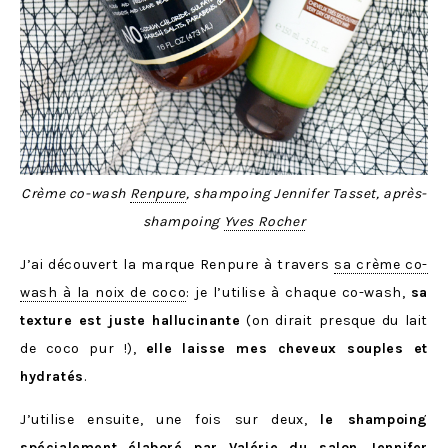
Crème co-wash
Renpure
, shampoing Jennifer Tasset, après-
shampoing
Yves Rocher
J’ai découvert la marque Renpure à travers
sa crème co-
wash à la noix de coco
: je l’utilise à chaque co-wash,
sa
texture est juste hallucinante
(on dirait presque du lait
de coco pur !),
elle laisse mes cheveux souples et
hydratés
.
J’utilise ensuite, une fois sur deux,
le shampoing
spécialement élaboré par Valérie du salon Jennifer