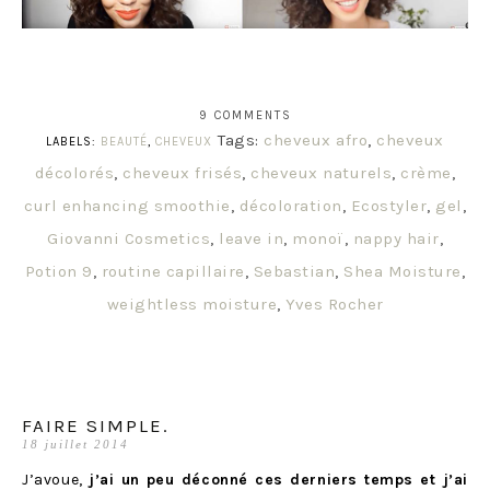
9 COMMENTS
Tags:
cheveux afro
,
cheveux
LABELS:
BEAUTÉ
,
CHEVEUX
décolorés
,
cheveux frisés
,
cheveux naturels
,
crème
,
curl enhancing smoothie
,
décoloration
,
Ecostyler
,
gel
,
Giovanni Cosmetics
,
leave in
,
monoï
,
nappy hair
,
Potion 9
,
routine capillaire
,
Sebastian
,
Shea Moisture
,
weightless moisture
,
Yves Rocher
FAIRE SIMPLE.
18 juillet 2014
J’avoue,
j’ai un peu déconné ces derniers temps et j’ai