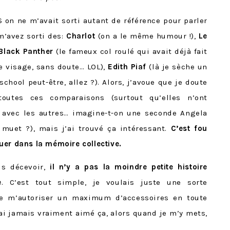
S on ne m’avait sorti autant de référence pour parler
m’avez sorti des:
Charlot
(on a le même humour !),
Le
Black Panther
(le fameux col roulé qui avait déjà fait
e visage, sans doute… LOL),
Edith Piaf
(là je sèche un
chool peut-être, allez ?). Alors, j’avoue que je doute
outes ces comparaisons (surtout qu’elles n’ont
 avec les autres… imagine-t-on une seconde Angela
muet ?), mais j’ai trouvé ça intéressant.
C’est fou
uer dans la mémoire collective.
us décevoir,
il n’y a pas la moindre petite histoire
e
. C’est tout simple, je voulais juste une sorte
de m’autoriser un maximum d’accessoires en toute
’ai jamais vraiment aimé ça, alors quand je m’y mets,