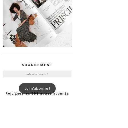
ABONNEMENT
Adresse
e-
mail
Je m'abonne !
Rejoignez les 398 autres abonnés