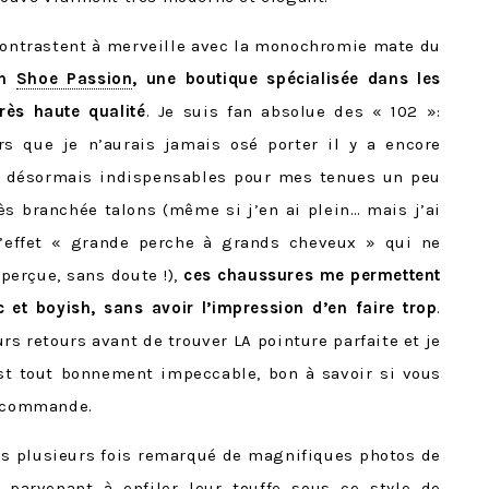
ontrastent à merveille avec la monochromie mate du
on
Shoe Passion
, une boutique spécialisée dans les
rès haute qualité
. Je suis fan absolue des « 102 »:
s que je n’aurais jamais osé porter il y a encore
 désormais indispensables pour mes tenues un peu
rès branchée talons (même si j’en ai plein… mais j’ai
l’effet « grande perche à grands cheveux » qui ne
perçue, sans doute !),
ces chaussures me permettent
c et boyish, sans avoir l’impression d’en faire trop
.
eurs retours avant de trouver LA pointure parfaite et je
est tout bonnement impeccable, bon à savoir si vous
e commande.
vais plusieurs fois remarqué de magnifiques photos de
parvenant à enfiler leur touffe sous ce style de