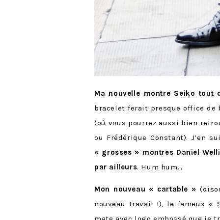
Ma nouvelle montre
Seiko
tout 
bracelet ferait presque office de
(où vous pourrez aussi bien retr
ou Frédérique Constant). J’en s
« grosses » montres Daniel Welli
par ailleurs
. Hum hum…
Mon nouveau « cartable »
(diso
nouveau travail !), le fameux «
mate avec logo embossé que je tr