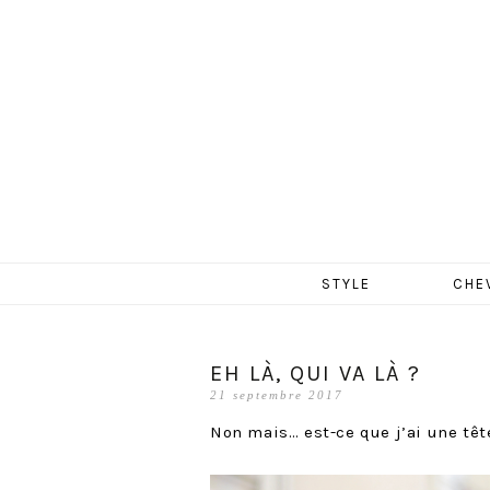
MERCR
Aller
STYLE
CHE
au
contenu
EH LÀ, QUI VA LÀ ?
21 septembre 2017
Non mais… est-ce que j’ai une tê