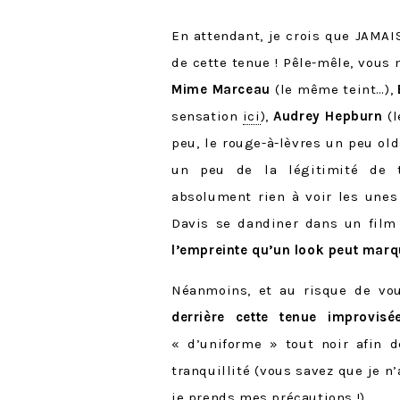
En attendant, je crois que JAMAI
de cette tenue ! Pêle-mêle, vous 
Mime Marceau
(le même teint…),
sensation
ici
),
Audrey Hepburn
(l
peu, le rouge-à-lèvres un peu olds
un peu de la légitimité de t
absolument rien à voir les unes
Davis se dandiner dans un film 
l’empreinte qu’un look peut marq
Néanmoins, et au risque de vo
derrière cette tenue improvisé
« d’uniforme » tout noir afin 
tranquillité (vous savez que je n
je prends mes précautions !).