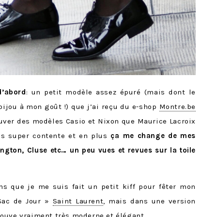
d’abord
: un petit modèle assez épuré (mais dont le
 bijou à mon goût !) que j’ai reçu du e-shop
Montre.be
ouver des modèles Casio et Nixon que Maurice Lacroix
uis super contente et en plus
ça me change de mes
ngton, Cluse etc… un peu vues et revues sur la toile
ns que je me suis fait un petit kiff pour fêter mon
 Sac de Jour »
Saint Laurent
, mais dans une version
ouve vraiment très moderne et élégant.