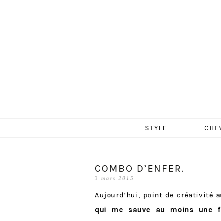
MERCR
Aller
STYLE
CHE
au
contenu
COMBO D’ENFER.
3 mars 2015
Aujourd’hui, point de créativité
qui me sauve au moins une f