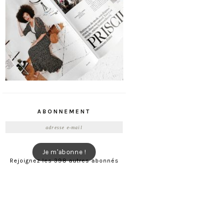
ABONNEMENT
Adresse
e-
mail
Je m'abonne !
Rejoignez les 398 autres abonnés