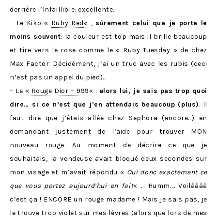
derrière l’Infaillible: excellente.
– Le Kiko «
Ruby Red
« ,
sûrement celui que je porte le
moins souvent
: la couleur est top mais il brille beaucoup
et tire vers le rose comme le « Ruby Tuesday » de chez
Max Factor. Décidément, j’ai un truc avec les rubis (ceci
n’est pas un appel du pied)…
– Le «
Rouge Dior – 999
« :
alors lui, je sais pas trop quoi
dire… si ce n’est que j’en attendais beaucoup (plus)
. Il
faut dire que j’étais allée chez Sephora (encore…) en
demandant justement de l’aide pour trouver MON
nouveau rouge. Au moment de décrire ce que je
souhaitais, la vendeuse avait bloqué deux secondes sur
mon visage et m’avait répondu «
Oui donc exactement ce
que vous portez aujourd’hui en fait
« … Humm…. Voilàààà
c’est ça ! ENCORE un rouge madame ! Mais je sais pas, je
le trouve trop violet sur mes lèvres (alors que lors de mes