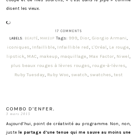
disent les vieux.
17 COMMENTS
Tags:
999
,
Dior
,
Giorgio Armani
,
LABELS:
BEAUTÉ
,
MAKEUP
iconiques
,
Infaillible
,
Infaillible red
,
L'Oréal
,
Le rouge
,
lipstick
,
MAC
,
makeup
,
maquillage
,
Max Factor
,
Niwel
,
plus beaux rouges à lèvres rouges
,
rouge-à-lèvres
,
Ruby Tuesday
,
Ruby Woo
,
swatch
,
swatches
,
test
COMBO D’ENFER.
3 mars 2015
Aujourd’hui, point de créativité au programme. Non, non,
juste
le partage d’une tenue qui me sauve au moins une