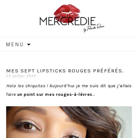
MERCREDIE
Aller
MENU
au
contenu
MES SEPT LIPSTICKS ROUGES PRÉFÉRÉS.
13 juillet 2015
Hola les chiquitas !
Aujourd’hui je me suis dit que j’allais
faire
un point sur mes rouges-à-lèvres
…