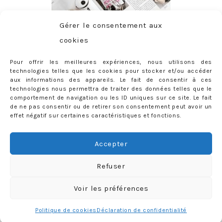
Gérer le consentement aux
cookies
Pour offrir les meilleures expériences, nous utilisons des
technologies telles que les cookies pour stocker et/ou accéder
aux informations des appareils. Le fait de consentir à ces
technologies nous permettra de traiter des données telles que le
comportement de navigation ou les ID uniques sur ce site. Le fait
de ne pas consentir ou de retirer son consentement peut avoir un
effet négatif sur certaines caractéristiques et fonctions.
ABONNEMENT
Adresse
Accepter
e-
mail
Je m'abonne !
Refuser
Rejoignez les 398 autres abonnés
Voir les préférences
mercredie © 2026 All Rights Reserved
Designed by
Light Morango
Politique de cookies
Déclaration de confidentialité