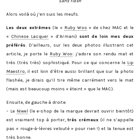
Sans flash
Alors voilà où j’en suis les meufs.
Les deux extrêmes
(le «
Ruby Woo
» de chez MAC et le
«
Chinese Lacquer
» d’Armani)
sont de loin mes deux
préférés
. D’ailleurs, sur les deux photos illustrant cet
article, je porte le
Ruby Woo
: j’adore son rendu mat et
très (très très) sophistiqué. Pour ce qui concerne le
Lip
Maestro
, il est loin d’être aussi brillant que sur la photo
flashée, je dirais qu’il tire même carrément vers le mat
(mais est beaucoup moins « éteint » que le MAC).
Ensuite, de gauche à droite:
– Le
Niwel
(le e-shop de la marque devrait ouvrir bientôt)
est vraiment top à porter,
très crémeux
(il ne s’appelle
pas « rouge-à-lèvres velouté » pour rien !) et la tenue est
très bonne.