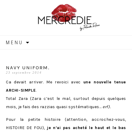
MERCREDIE
Aller
MENU
au
contenu
NAVY UNIFORM.
23 septembre 2014
Ca devait arriver. Me revoici avec
une nouvelle tenue
ARCHI-SIMPLE
.
Total Zara (Zara c’est le mal, surtout depuis quelques
mois, je fais des razzias quasi systématiques…
erf).
Pour la petite histoire (attention, accrochez-vous,
HISTOIRE DE FOU),
je n’ai pas acheté le haut et le bas