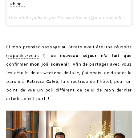
#blog !
Une photo publiée par Priscilla Rossi (@mercredieblog) le
8
Si mon premier passage au Strato avait été une réussite
(
rappelez-vous
!),
ce nouveau séjour n’a fait que
confirmer mon joli souvenir.
Afin de partager avec vous
les détails de ce weekend de folie, j’ai choisi de donner la
parole à
Patricia Calvé
, la directrice de l’hôtel, pour un
point de vue un poil différent de celui de mon dernier
article… c’est parti !