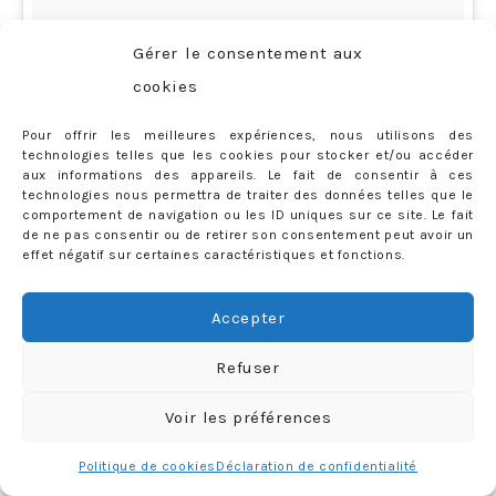
Gérer le consentement aux
cookies
Pour offrir les meilleures expériences, nous utilisons des
technologies telles que les cookies pour stocker et/ou accéder
aux informations des appareils. Le fait de consentir à ces
technologies nous permettra de traiter des données telles que le
comportement de navigation ou les ID uniques sur ce site. Le fait
de ne pas consentir ou de retirer son consentement peut avoir un
effet négatif sur certaines caractéristiques et fonctions.
Qui c’est qui inaugure le parcours de motoneige cette
Accepter
année ? Merci @courchevelaventure et @hotelstrato
Refuser
😍😍😍 #MarioKart #micromachine #Courchevel1850
Voir les préférences
#LaFolleDuVolant #Jai8ans
Politique de cookies
Déclaration de confidentialité
Une vidéo publiée par Priscilla Rossi (@mercredieblog) le
16