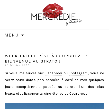
MERCREDIE
Aller
MENU
au
contenu
WEEK-END DE RÊVE À COURCHEVEL:
BIENVENUE AU STRATO !
10 février 2017
Si vous me suivez sur
Facebook
ou
Instagram
, vous ne
serez sans doute pas passées à côté de mes quelques
jours exceptionnels passés au
Strato
, l’un des plus
beaux établissements cinq étoiles de Courchevel !