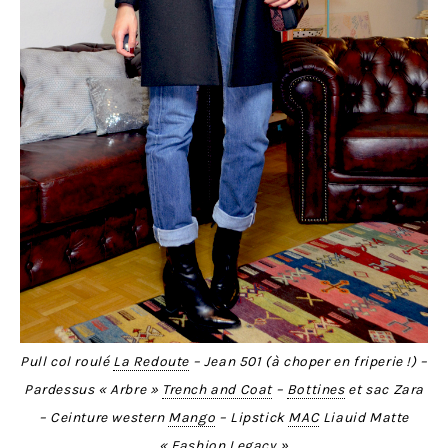
Pull col roulé
La Redoute
– Jean 501 (à choper en friperie !) –
Pardessus « Arbre »
Trench and Coat
–
Bottines
et sac Zara
– Ceinture western
Mango
– Lipstick
MAC
Liauid Matte
« Fashion Legacy »