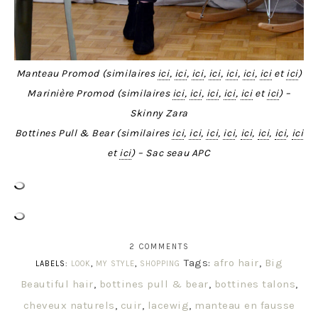
Manteau Promod (similaires
ici
,
ici
,
ici
,
ici
,
ici
,
ici
,
ici
et
ici
)
Marinière Promod (similaires
ici
,
ici
,
ici
,
ici
,
ici
et
ici
) –
Skinny Zara
Bottines Pull & Bear (similaires
ici
,
ici
,
ici
,
ici
,
ici
,
ici
,
ici
,
ici
et
ici
) – Sac seau APC
2 COMMENTS
Tags:
afro hair
,
Big
LABELS:
LOOK
,
MY STYLE
,
SHOPPING
Beautiful hair
,
bottines pull & bear
,
bottines talons
,
cheveux naturels
,
cuir
,
lacewig
,
manteau en fausse