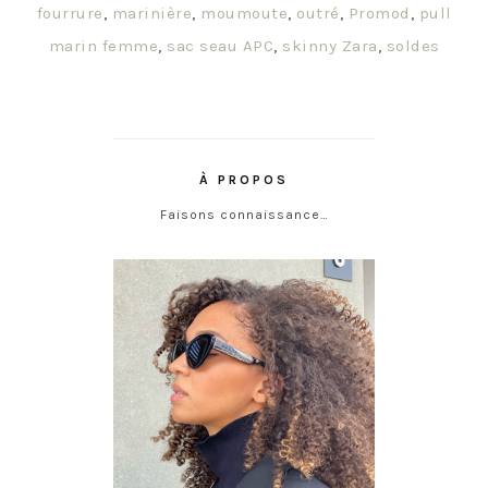
fourrure
,
marinière
,
moumoute
,
outré
,
Promod
,
pull
marin femme
,
sac seau APC
,
skinny Zara
,
soldes
À PROPOS
Faisons connaissance…