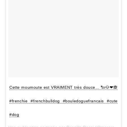
Cette moumoute est VRAIMENT très douce… 🐑🐶❤🙈
#frenchie #frenchbulldog #bouledoguefrancais #cute
#dog