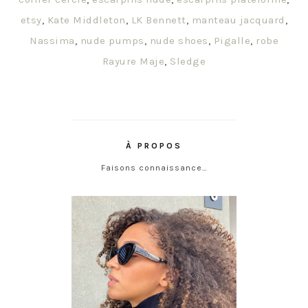
etsy
,
Kate Middleton
,
LK Bennett
,
manteau jacquard
,
Nassima
,
nude pumps
,
nude shoes
,
Pigalle
,
robe
Rayure Maje
,
Sledge
À PROPOS
Faisons connaissance…