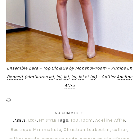
Ensemble
Zara
– Top
Clo&Se by Monshowroom
– Pumps
LK
Bennett
(similaires
ici
,
ici
,
ici
,
ici
,
ici
et
ici
) – Collier
Adeline
Affre
53 COMMENTS
Tags:
100
,
10cm
,
Adeline Affre
,
LABELS:
LOOK
,
MY STYLE
Boutique Minimaliste
,
Christian Louboutin
,
collier
,
collier cercle
,
escarpins nude
,
escarpins plateforme
,