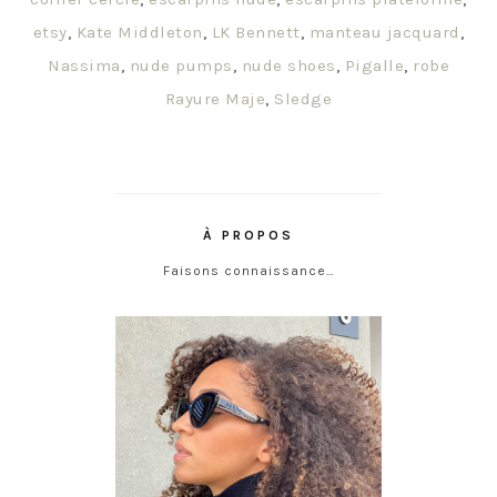
etsy
,
Kate Middleton
,
LK Bennett
,
manteau jacquard
,
Nassima
,
nude pumps
,
nude shoes
,
Pigalle
,
robe
Rayure Maje
,
Sledge
À PROPOS
Faisons connaissance…