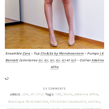
Ensemble
Zara
– Top
Clo&Se by Monshowroom
– Pumps
LK
Bennett
(similaires
ici
,
ici
,
ici
,
ici
,
ici
et
ici
) – Collier
Adeline
Affre
53 COMMENTS
Tags:
100
,
10cm
,
Adeline Affre
,
LABELS:
LOOK
,
MY STYLE
Boutique Minimaliste
,
Christian Louboutin
,
collier
,
collier cercle
,
escarpins nude
,
escarpins plateforme
,