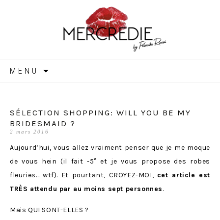
MERCREDIE
Aller
MENU
au
contenu
SÉLECTION SHOPPING: WILL YOU BE MY
BRIDESMAID ?
2 mars 2016
Aujourd’hui, vous allez vraiment penser que je me moque
de vous hein (il fait -5° et je vous propose des robes
fleuries… wtf). Et pourtant, CROYEZ-MOI,
cet article est
TRÈS attendu par au moins sept personnes
.
Mais QUI SONT-ELLES ?