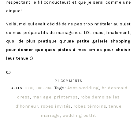
respectant le fil conducteur) et que je serai comme une
dingue !
Voilà, moi qui avait décidé de ne pas trop m’étaler au sujet
de mes préparatifs de mariage ici… LOL mais, finalement,
quoi de plus pratique qu’une petite galerie shopping
pour donner quelques pistes à mes amies pour choisir
leur tenue :)
21 COMMENTS
Tags:
Asos wedding
,
bridesmaid
LABELS:
LOOK
,
SHOPPING
dress
,
mariage
,
printemps
,
robe demoiselles
d'honneur
,
robes invités
,
robes témoins
,
tenue
mariage
,
wedding outfit