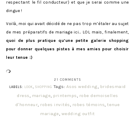
respectant le fil conducteur) et que je serai comme une
dingue !
Voilà, moi qui avait décidé de ne pas trop m’étaler au sujet
de mes préparatifs de mariage ici… LOL mais, finalement,
quoi de plus pratique qu’une petite galerie shopping
pour donner quelques pistes à mes amies pour choisir
leur tenue :)
21 COMMENTS
Tags:
Asos wedding
,
bridesmaid
LABELS:
LOOK
,
SHOPPING
dress
,
mariage
,
printemps
,
robe demoiselles
d'honneur
,
robes invités
,
robes témoins
,
tenue
mariage
,
wedding outfit