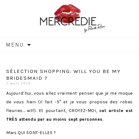
MERCREDIE
Aller
MENU
au
contenu
SÉLECTION SHOPPING: WILL YOU BE MY
BRIDESMAID ?
2 mars 2016
Aujourd’hui, vous allez vraiment penser que je me moque
de vous hein (il fait -5° et je vous propose des robes
fleuries… wtf). Et pourtant, CROYEZ-MOI,
cet article est
TRÈS attendu par au moins sept personnes
.
Mais QUI SONT-ELLES ?