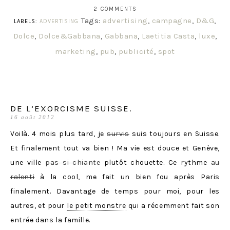
2 COMMENTS
Tags:
advertising
,
campagne
,
D&G
,
LABELS:
ADVERTISING
Dolce
,
Dolce&Gabbana
,
Gabbana
,
Laetitia Casta
,
luxe
,
marketing
,
pub
,
publicité
,
spot
DE L’EXORCISME SUISSE.
16 août 2012
Voilà. 4 mois plus tard, je
survis
suis toujours en Suisse.
Et finalement tout va bien ! Ma vie est douce et Genève,
une ville
pas si chiante
plutôt chouette. Ce rythme
au
ralenti
à la cool, me fait un bien fou après Paris
finalement. Davantage de temps pour moi, pour les
autres, et pour
le petit monstre
qui a récemment fait son
entrée dans la famille.