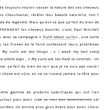
 de toujours vouloir casser la nature des ses cheveux,
les chouchouter, révéler leur beauté naturelle, non ?
de de légèreté. Mais qu’est-ce que ça fait du bien de
PRENNENT les cheveux bouclés. L’ami Paul Mitchell
uc avec sa campagne «
Truth about curls
« , une sorte
s les frisées de la Terre confessent leurs problèmes
«
My curls are too frizzy
« , «
I wash my hair every
he whole day
« , «
My curls are too hard to control
« . Un
inal, ça fait du bien de voir que je ne suis pas seule !
 chose est sûre, on ne se lissera jamais la tête pour
cette gamme de produits spécifiques qui ont l’air
urtout pour avoir créé
ce mur des lamentations
cet
uclées. Un encore plus gros bravo pour avoir choisi