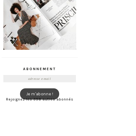
ABONNEMENT
Adresse
e-
mail
Je m'abonne !
Rejoignez les 398 autres abonnés