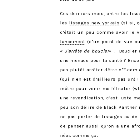
Ces derniers mois, entre les lis
les
lissages new-yorkais
(si si, ç
c’était un peu comme avoir le v
lancement
(d’un point de vue pub
«
J’arrête de boucler
« … Boucler e
une menace pour la santé ? Encor
pas plutôt arrêter-dêtre-c**.co
(qui n’en est d’ailleurs pas un) 
métro pour venir me féliciter (wt
une revendication, c’est juste m
peu son délire de Black Panther m
ne pas porter de tissages ou de 
de penser aussi qu’on a une afr
nées comme ça
.