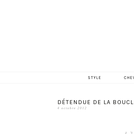
MERCR
Aller
STYLE
CHE
au
contenu
DÉTENDUE DE LA BOUCL
4 octobre 2012