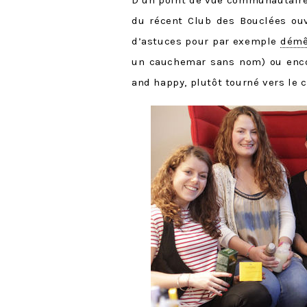
D’un point de vue communautaire,
du récent Club des Bouclées ouv
d’astuces pour par exemple
démê
un cauchemar sans nom) ou enco
and happy, plutôt tourné vers le c