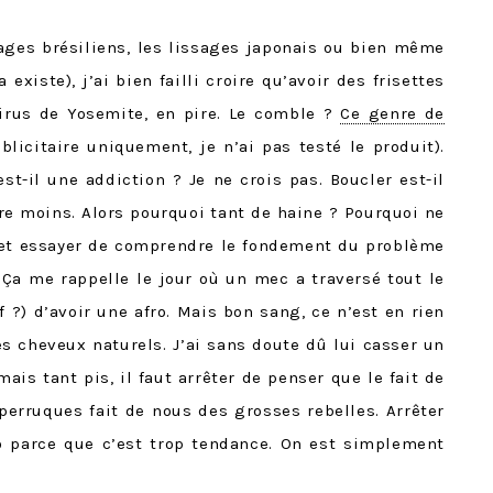
sages brésiliens, les lissages japonais ou bien même
a existe), j’ai bien failli croire qu’avoir des frisettes
irus de Yosemite, en pire. Le comble ?
Ce genre de
licitaire uniquement, je n’ai pas testé le produit).
st-il une addiction ? Je ne crois pas. Boucler est-il
e moins. Alors pourquoi tant de haine ? Pourquoi ne
m et essayer de comprendre le fondement du problème
! Ça me rappelle le jour où un mec a traversé tout le
f ?) d’avoir une afro. Mais bon sang, ce n’est en rien
es cheveux naturels. J’ai sans doute dû lui casser un
ais tant pis, il faut arrêter de penser que le fait de
perruques fait de nous des grosses rebelles. Arrêter
o parce que c’est trop tendance. On est simplement