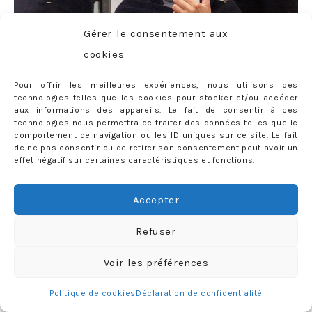
Gérer le consentement aux
Je ne sais pas trop ce qui se passait dans ma tête au
cookies
moment où j’ai pris cette photo… LOL
Pour offrir les meilleures expériences, nous utilisons des
Puis on s’est attaquées aux pointes et, après un premier
technologies telles que les cookies pour stocker et/ou accéder
rinçage, on a procédé à l’application du mix décolorant
aux informations des appareils. Le fait de consentir à ces
technologies nous permettra de traiter des données telles que le
sur mes racines:
ça mousse et ça picote un peu mais
comportement de navigation ou les ID uniques sur ce site. Le fait
rien de bien méchant
!
de ne pas consentir ou de retirer son consentement peut avoir un
effet négatif sur certaines caractéristiques et fonctions.
Accepter
Refuser
Voir les préférences
Politique de cookies
Déclaration de confidentialité