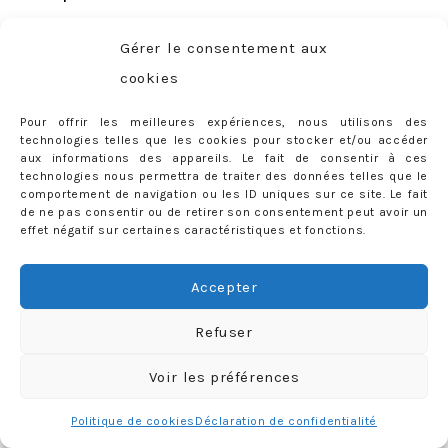
Vous avez jusqu’à
jeudi 20 août 2015 minuit
pour
Gérer le consentement aux
participer, bonne chance à toutes !
cookies
137 COMMENTS
Pour offrir les meilleures expériences, nous utilisons des
Tags:
3C blonde natural hair
,
3C
LABELS:
BEAUTÉ
,
CHEVEUX
technologies telles que les cookies pour stocker et/ou accéder
aux informations des appareils. Le fait de consentir à ces
hair
,
boucles
,
cheveux
,
cheveux afro
,
cheveux bouclés
,
technologies nous permettra de traiter des données telles que le
cheveux frisé
,
cheveux naturels
,
décoloration
,
comportement de navigation ou les ID uniques sur ce site. Le fait
de ne pas consentir ou de retirer son consentement peut avoir un
highlight on curly hair
,
highlights
,
highlights on
effet négatif sur certaines caractéristiques et fonctions.
nappy hair
,
highlights on natural hair
,
mèches
,
mèches blondes
,
natural curly hair
,
natural hair
Accepter
Refuser
Voir les préférences
1
2
3
next
Politique de cookies
Déclaration de confidentialité