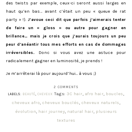
des twists par exemple, ceux-ci seront aussi larges en
haut qu’en bas… avant c’était un peu « queue de rat
party » !).
J’avoue ceci dit que parfois j’aimerais tenter
de faire un « gloss » ou autre pour gagner en
brillance… mais je crois que j’aurais toujours un peu
peur d’anéantir tous mes efforts en cas de dommages
irréversibles.
Donc si vous avez une astuce pour
radicalement gagner en luminosité, je prends !
Je m’arrêterai là pour aujourd’hui… à vous ;)
2 COMMENTS
Tags:
3C hair
,
afro hair
,
boucles
,
LABELS:
BEAUTÉ
,
CHEVEUX
cheveux afro
,
cheveux bouclés
,
cheveux naturels
,
évolution
,
hair journey
,
natural hair
,
plusieurs
textures