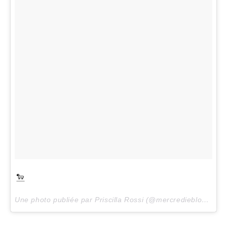
🐑
Une photo publiée par Priscilla Rossi (@mercredieblog) le
1