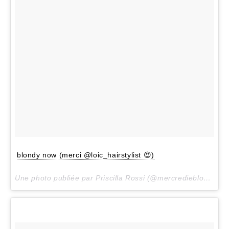
blondy now (merci @loic_hairstylist 😍)
Une photo publiée par Priscilla Rossi (@mercredieblog) le
6