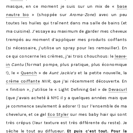
masque, en ce moment je suis sur un mix de «
base
neutre bio
» (shoppée sur
Aroma-Zone
) avec un peu
toutes les huiles qui traînent dans ma salle de bains (et
ma cuisine). J’essaye au maximum de garder mes cheveux
trempés au moment d’appliquer mes produits coiffants
(si nécessaire, j’utilise un spray pour les remouiller). En
ce qui concerne les crèmes, j’ai trois chouchous: le
leave-
in
Cantu
(format pompe, plus pratique, plus économique
!), le «
Quench
» de
Aunt Jackie’s
et la petite nouvelle, la
crème coiffante
NIIR
, que j’ai récemment découverte. En
« finition », j’utilise le « Light Defining Gel » de
Devacurl
(que j’avais acheté à NYC il y a quelques années mais que
je commence seulement à adorer !) sur l’ensemble de ma
chevelure, et ce gel
Eco Styler
sur mes baby hair qui sont
très crépus (leur texture est très différente du reste). Je
sèche le tout au diffuseur.
Et puis c’est tout. Pour la