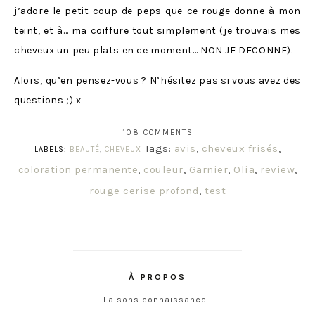
j’adore le petit coup de peps que ce rouge donne à mon
teint, et à… ma coiffure tout simplement (je trouvais mes
cheveux un peu plats en ce moment… NON JE DECONNE).
Alors, qu’en pensez-vous ? N’hésitez pas si vous avez des
questions ;) x
108 COMMENTS
Tags:
avis
,
cheveux frisés
,
LABELS:
BEAUTÉ
,
CHEVEUX
coloration permanente
,
couleur
,
Garnier
,
Olia
,
review
,
rouge cerise profond
,
test
À PROPOS
Faisons connaissance…