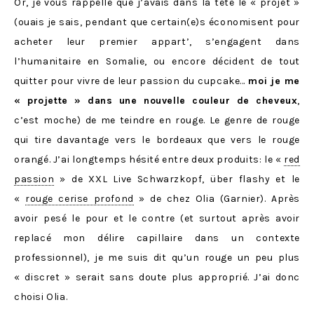
Or, je vous rappelle que j’avais dans la tête le « projet »
(ouais je sais, pendant que certain(e)s économisent pour
acheter leur premier appart’, s’engagent dans
l’humanitaire en Somalie, ou encore décident de tout
quitter pour vivre de leur passion du cupcake…
moi je me
« projette » dans une nouvelle couleur de cheveux
,
c’est moche) de me teindre en rouge. Le genre de rouge
qui tire davantage vers le bordeaux que vers le rouge
orangé. J’ai longtemps hésité entre deux produits: le «
red
passion
» de XXL Live Schwarzkopf, über flashy et le
«
rouge cerise profond
» de chez Olia (Garnier). Après
avoir pesé le pour et le contre (et surtout après avoir
replacé mon délire capillaire dans un contexte
professionnel), je me suis dit qu’un rouge un peu plus
« discret » serait sans doute plus approprié. J’ai donc
choisi Olia.