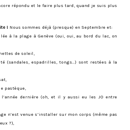
core répondu et le faire plus tard, quand je suis plus
te !
Nous sommes déjà (presque) en Septembre et:
llée à la plage à Genève (oui, oui, au bord du lac, on
nettes de soleil,
é (sandales, espadrilles, tongs…) sont restées à la
sat,
de pastèque,
 l’année dernière (oh, et il y aussi eu les JO entre
age n’est venue s’installer sur mon corps (même pas
eux ?),