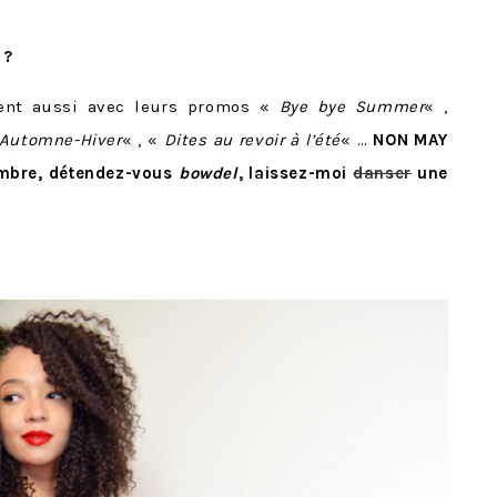
 ?
tent aussi avec leurs promos «
Bye bye Summer
« ,
 Automne-Hiver
« , «
Dites au revoir à l’été
« …
NON MAY
tembre, détendez-vous
bowdel
, laissez-moi
danser
une