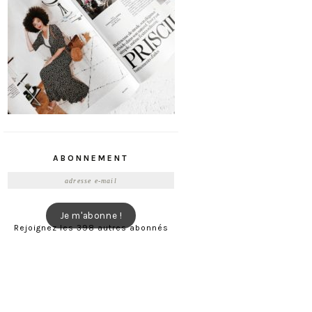
ABONNEMENT
Adresse
e-
mail
Je m'abonne !
Rejoignez les 398 autres abonnés