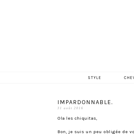
MERCR
Aller
STYLE
CHE
au
contenu
IMPARDONNABLE.
31 août 2016
Ola les chiquitas,
Bon, je suis un peu obligée de v