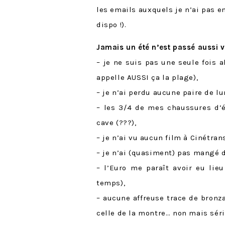
les emails auxquels je n’ai pas en
dispo !).
Jamais un été n’est passé aussi vi
– je ne suis pas une seule fois a
appelle AUSSI ça la plage),
– je n’ai perdu aucune paire de lu
– les 3/4 de mes chaussures d’ét
cave (???),
– je n’ai vu aucun film à Cinétran
– je n’ai (quasiment) pas mangé 
– l’Euro me paraît avoir eu lieu
temps),
– aucune affreuse trace de bronz
celle de la montre… non mais séri